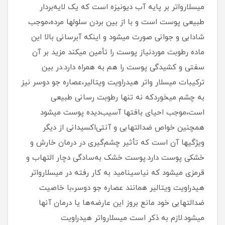
میسلارواتر بر پایه آب دیونیزه است که یک لایه‌بردار
طبیعی پوست است و با از بین بردن سلولها مرده،موجب
شادابی و جوانی صورت میشود و اینکه آبرسانی بالا این
ماده رطوبت موردنیاز پوست را تأمین میکند مزید بر آن
سفتی و کشیدگی پوست را هم به همراه دارد.در بین
ترکیبات میسلار واتر هیدراویت ویتالیر،عصاره جو دوسر نیز
به چشم میخوردکه نه تنها رطوبت رسانی طبیعی
است،موجب احیای بافتها آسیب‌دیده پوست میشود
همچنین خواص ضدالتهابی و آنتی‌اکسیدانی از دیگر
ویژگیها آن است که تأثیر چشم‌گیری در درمان خارش و
خشکی پوست دارد.پوست‌ خشک به‌سادگی دچار التهاب و
قرمزی میشود که نیاسینامید به کار رفته در میسلارواتر
هیدراویت ویتالیر همانند عصاره جو دوسر،با خاصیت
ضدالتهابی خود مانع بروز این عارضه‌ها یا درمان آنها
میشود.لازم به ذکر است میسلارواتر هیدراویت