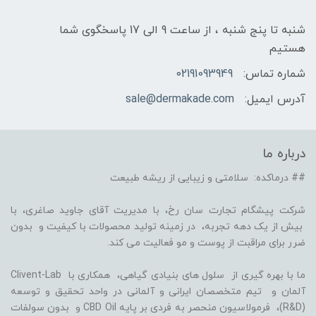
شنبه تا پنج شنبه ، از ساعت 9 الی 17 پاسخگوی شما
هستیم
شماره تماس:
02191093949
آدرس ایمیل:
sale@dermakade.com
درباره ما
## درماکده: سلامتی و زیبایی از ریشه طبیعت
شرکت پیشگام تجارت سان رخ، با مدیریت آقای جاوید صاغری، با
بیش از یک دهه تجربه، در زمینه تولید محصولات با کیفیت و بدون
ضرر برای مراقبت از پوست و مو فعالیت می کند.
ما با بهره گیری از سلول های بنیادی گیاهی، همکاری با Clivent-Lab
آلمان و تیم متخصصان ایرانی و آلمانی در واحد تحقیق و توسعه
(R&D)، فرمولاسیون منحصر به فردی بر پایه CBD Oil و بدون سولفات