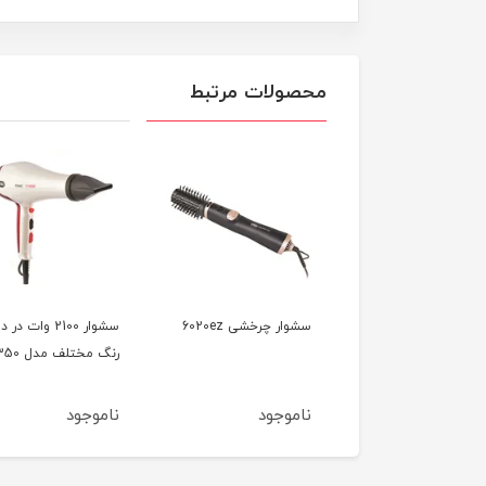
محصولات مرتبط
سشوار کلاهی 1000 وات
سشوار چرخشی 6020ez
سشوار 2100 وات در د
وص سالن مدل 7740
رنگ مختلف مدل 7350
وجود
ناموجود
ناموجود