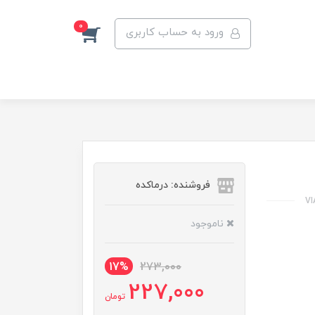
0
ورود به حساب کاربری
فروشنده: درماکده
VI
ناموجود
17%
273,000
227,000
تومان