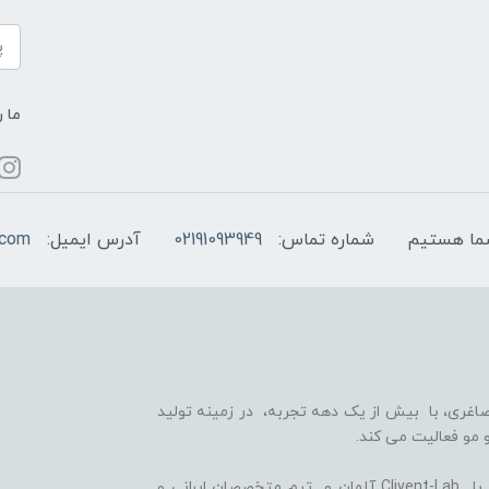
ما ر
شماره تماس:
02191093949
آدرس ایمیل:
.com
اغری، با بیش از یک دهه تجربه، در زمینه تولید
 مو فعالیت می کند.
ما با بهره گیری از سلول های بنیادی گیاهی، همکاری با Clivent-Lab آلمان و تیم متخصصان ایرانی و