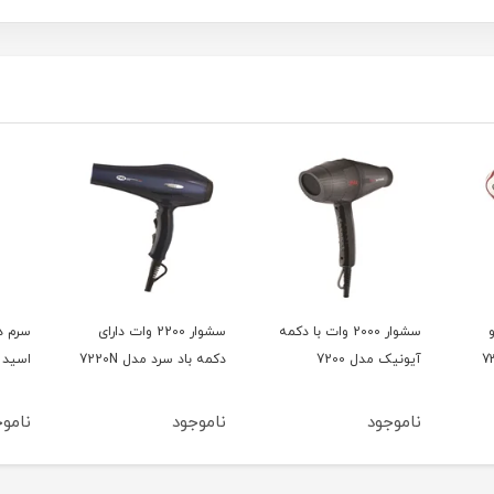
و
سشوار 2000 وات با دکمه
سشوار 2200 وات دارای
سرم د
آیونیک مدل 7200
دکمه باد سرد مدل 7220N
اسید 15میل بلفامد
ناموجود
ناموجود
ناموج