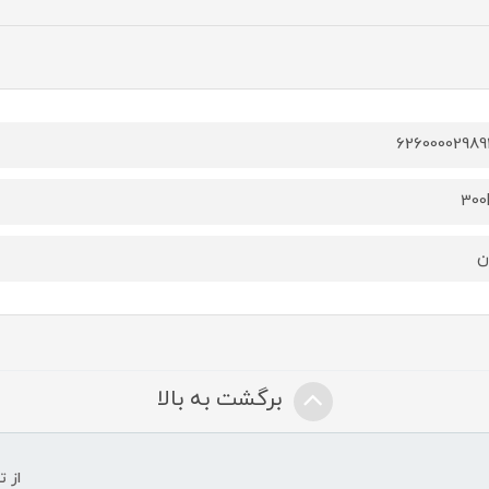
6260000298
30
ن
برگشت به بالا
از 