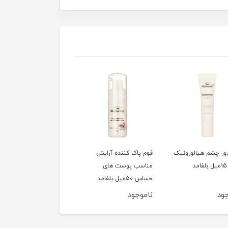
ور چشم هیالورونیک
فوم پاک کننده آرایش
سشوار 1200وات تاشو
مناسب پوست های
کوئین مدل HD320
حساس 50میل بلفامد
ود
ناموجود
ناموجود