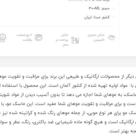
حجم: 300ML
کشور مبدا: ایران
امکان تحویل
امکان
۷ روز ضمانت
اکسپرس
پرداخت در
بازگشت
محل
با مواد اولیه تهیه شده از کشور آلمان است. این محصول با استفاده از
سک، به موهای شما اجازه می دهد تا بدون آسیب دیدن از مواد شوینده
ین A و C، پتاسیم و فیبر است و برای مراقبت و تقویت موهای شما مفید است. این ماس
سک مو برای هر نوع مویی، از جمله موهای رنگ شده و کراتینه شده نی
رگانیک است و هیچ گونه ماده شیمیایی ضد باکتری، رنگ، عطر و سولفاتی
جه بهتر است.