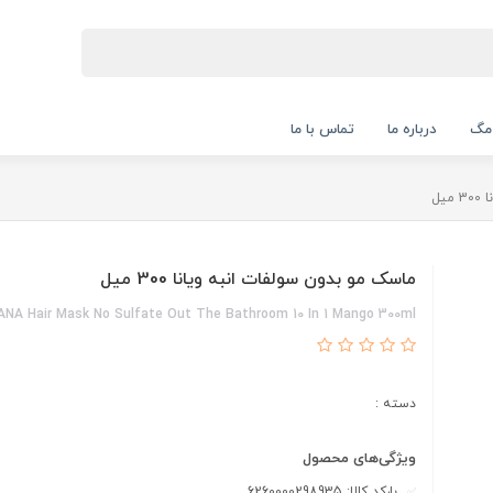
 مگ
درباره ما
تماس با ما
یل
ماسک مو بدون سولفات انبه ویانا 300 میل
ANA Hair Mask No Sulfate Out The Bathroom 10 In 1 Mango 300ml
دسته :
ویژگی‌های محصول
بارکد کالا: 6260000298935