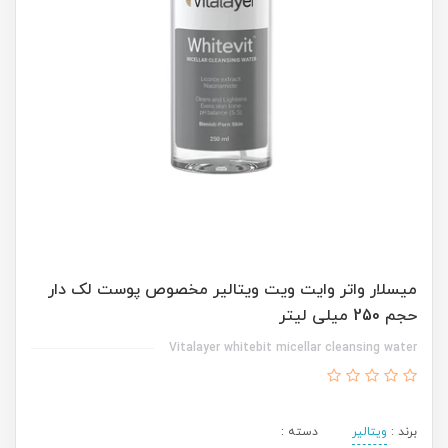
میسلار واتر وایت ویت ویتالیر مخصوص پوست لک دار
حجم 250 میلی لیتر
Vitalayer whitebit micellar cleansing water
برند :
ویتالیر
دسته :