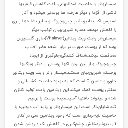
میسلارواتر با خاصیت ضدالتهابی،باعث کاهش قرمزیها
ناشی از اگزما و دیگر عارضه ها پوستی میشود و آثار
استرس اکسیداتیو نظیر چین‌وچروک و سایر نشانه‌ها پیری
را کاهش میدهد.عصاره شیرین‌بیان ترکیب دیگر
میسلارواتر وایت ویت ویتالیر(Vitalayer)حاوی گلیسیرین
بوده که از پوست صورت در برابر اشعه مضر آفتاب
محافظت میکند.شفاف کنندگی،جلوگیری از ایجاد
چین‌وچروک و از بین بردن لکها پوستی از دیگر ویژگیها
برجسته شیرین‌بیان هستند.میسلار واتر وایت ویت ویتالیر
حاوی ویتامین C است که به بهبود خاصیت کشسانی و
سفتی پوست کمک میکند.این ویتامین باعث تولید کلاژن
شده و میتواند بافتها آسیب‌دیده پوست را ترمیم
کند.شایان‌ذکر است این میسلارواتر بر پایه آب دیونیزه با
خاصیت لایه‌برداری است که وجود ویتامین سی در کنار
آب دیونیزه،نقش چشم‌گیری در کاهش لک و روشن شدن