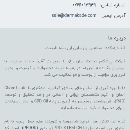
شماره تماس:
02191093949
آدرس ایمیل:
sale@dermakade.com
درباره ما
## درماکده: سلامتی و زیبایی از ریشه طبیعت
شرکت پیشگام تجارت سان رخ، با مدیریت آقای جاوید صاغری، با
بیش از یک دهه تجربه، در زمینه تولید محصولات با کیفیت و بدون
ضرر برای مراقبت از پوست و مو فعالیت می کند.
ما با بهره گیری از سلول های بنیادی گیاهی، همکاری با Clivent-Lab
آلمان و تیم متخصصان ایرانی و آلمانی در واحد تحقیق و توسعه
(R&D)، فرمولاسیون منحصر به فردی بر پایه CBD Oil و بدون سولفات
را برای محصولات خود توسعه داده ایم.
ثمره این تلاش ها، تولید شامپوها و شوینده های نسل پنجم با نام
تجاری پرو استم سل (PRO STEM CELL) و
پدور (PEDOR)
است که