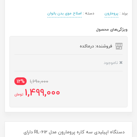
برند :
پرومارون
دسته :
اصلاح موی بدن بانوان
ویژگی‌های محصول
فروشنده: درماکده
ناموجود
12%
1,690,000
1,499,000
تومان
دستگاه اپیلیدی سه کاره پرومارون مدل RL-612 دارای