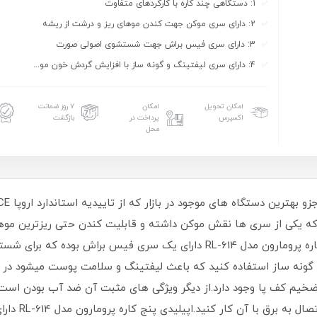
1: دستگاهی چند کاره با کارکردهای متفاوت
2: دارای سری موکن جهت کندن موهای ریز و درشت از ریشه
3: دارای سری فیس براش جهت شستشوی اصولی صورت
4: دارای سری لیفتینگ و گونه ساز با افزایش گردش خون مو...
امکان تحویل
امکان
۷ روز ضمانت
اکسپرس
پرداخت در
بازگشت
محل
یکی از سری ها نقش موکن داشته و قابلیت کندن حتی ریزترین موها ر
بلند میتوان استفاده کرد همچنین اپیلیدی پنج کاره پرومارون مدل RL-614 دارای 
 گونه ساز استفاده کنید که باعث لیفتینگ و سلامت پوست میشود در
خیم کف پا وجود دارد.از دیگر ویژگی های مثبت آن ضد آب بودن است
است و با هر با