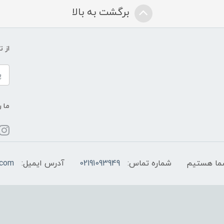
برگشت به بالا
از 
ما ر
شماره تماس:
02191093949
آدرس ایمیل:
.com