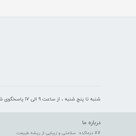
شنبه تا پنج شنبه ، از ساعت 9 الی 17 پاسخگوی شما هستیم
درباره ما
## درماکده: سلامتی و زیبایی از ریشه طبیعت