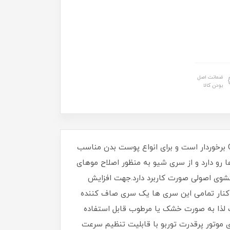
ضمانت اصل
بودن کالا
دستگاه اپیلیدی پنج کاره پرومارون مدل RL-614 جزو بهترین دستگاه های موجود در بازار که از تاییدیه استاندارد اروپا CE برخوردار است و برای انواع پوست بدن مناسب
و دارد و از سری شیو به منظور اصلاح موهای
یک سری فیس براش بوده که برای شستشوی اصولی صورت کاربرد دارد.جهت افزایش
 کنار تمامی این سری ها یک سری صاف کننده
 لذا به صورت خشک یا مرطوب قابل استفاده
ر شارژ دستگاه می توانید بدون اتصال به برق با آن کار کنید.اپیلیدی‌ پنج کاره پرومارون مدل RL-614 دارای موتور پرقدرت توربو با قابلیت تنظیم سرعت