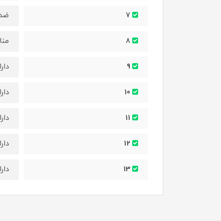
ضد 
7
منا
8
دار
9
دار
10
دار
11
دار
12
دارا
13