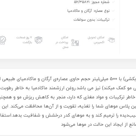
شماره مجوز: ۵۶/۳۵۸۲۱
نوع عصاره: آرگان و ماکادمیا
ترکیبات: بدون سولفات
امکان تحویل
امکان
۷ روز ضمانت
اکسپرس
پرداخت در
بازگشت
محل
ماسک موی بدون سولفات روشین پلاس (بدون آبکشی) با 500 میلی‌لیتر حجم حاوی عصاره‌ی آر
ی مو کمک میکند) نیز می باشد.روغن ارزشمند ماکادمیا به خاطر رطوب
 خاطر ترکیبات و مواد مغذی که دارد، منجر به کاهش ریزش مو و هم
 پلاس موهای شما را تغذیه، تقویت و از آن‌ها محافظت می‌کند. این 
سیب‌دیده را ترمیم کند و به موهای کدر درخشش و شفافیت بدهد.استف
انع از ایجاد این حالت در موها می‌شود