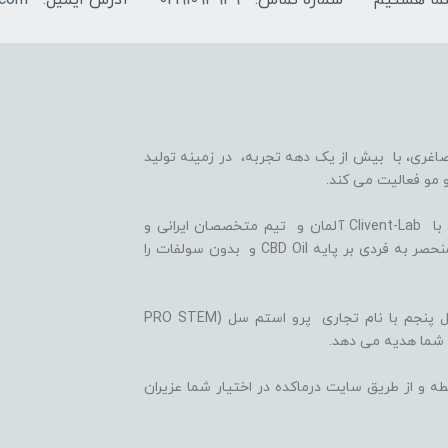
شماره تماس:
02191093949
آدرس ایمیل:
.com
اغری، با بیش از یک دهه تجربه، در زمینه تولید
 مو فعالیت می کند.
ما با بهره گیری از سلول های بنیادی گیاهی، همکاری با Clivent-Lab آلمان و تیم متخصصان ایرانی و
آلمانی در واحد تحقیق و توسعه (R&D)، فرمولاسیون منحصر به فردی بر پایه CBD Oil و بدون سولفات را
ثمره این تلاش ها، تولید شامپوها و شوینده های نسل پنجم با نام تجاری پرو استم سل (PRO STEM
 شما هدیه می دهد.
ه و از طریق سایت درماکده در اختیار شما عزیران