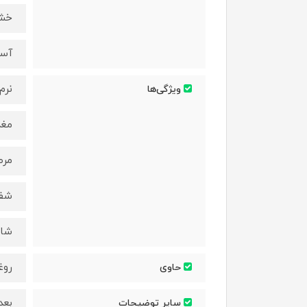
خش
آسی
نرم
ویژگی‌ها
مغ
مرط
شفا
شاد
روغ
حاوی
بعد
سایر توضیحات