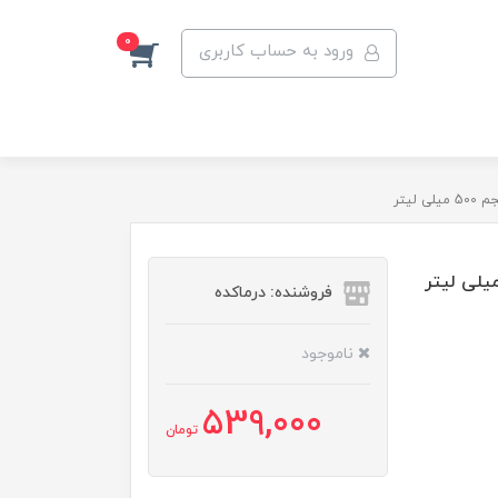
0
ورود به حساب کاربری
لیتر
فروشنده: درماکده
ناموجود
539,000
تومان