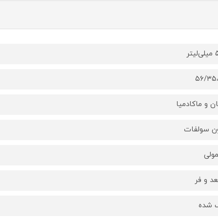
یتر
۵۶/۳۵
ان و ماکادمیا
ن سولفات
ولی
د و فر
 شده