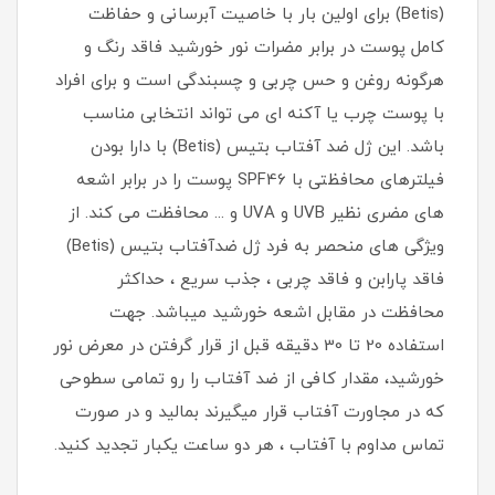
(Betis) برای اولین بار با خاصیت آبرسانی و حفاظت
کامل پوست در برابر مضرات نور خورشید فاقد رنگ و
هرگونه روغن و حس چربی و چسبندگی است و برای افراد
با پوست چرب یا آکنه ای می تواند انتخابی مناسب
باشد. این ژل ضد آفتاب بتیس (Betis) با دارا بودن
فیلترهای محافظتی با SPF46 پوست را در برابر اشعه
های مضری نظیر UVB و UVA و ... محافظت می کند. از
ویژگی های منحصر به فرد ژل ضدآفتاب بتیس (Betis)
فاقد پارابن و فاقد چربی ، جذب سریع ، حداکثر
محافظت در مقابل اشعه خورشید میباشد. جهت
استفاده 20 تا 30 دقیقه قبل از قرار گرفتن در معرض نور
خورشید، مقدار کافی از ضد آفتاب را رو تمامی سطوحی
که در مجاورت آفتاب قرار میگیرند بمالید و در صورت
تماس مداوم با آفتاب ، هر دو ساعت یکبار تجدید کنید.