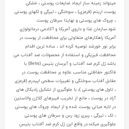
میتواند زمینه ساز ایجاد ضایعات پوستی ، خشکی
پوست اریتم (قرمزی) ، سوختگی ، تیرگی و لکهای پوستی
، چروک های پوستی و نهایتا سرطان پوست
شود.سازمان غذا و داروی آمریکا و آکادمی درماتولوژی
آمریکا راهکارهای متفاوتی برای محافظت از پوست در
برابر نور خورشد توصیه کرده اند ، ساده ترین اقدام
محافظت فیزیکی و استفاده از محصولات ضد آفتاب می
باشد.ژل کرم ضد آفتاب و آبرسان بتیس (Betis) با
فاکتور حفاظتی مناسب علاوه بر محافظت پوست در
مقابل آفتاب سوختگی و تغییرات سطحی اپیدرم (قرمزی
، تاول های پوستی )، با جلوگیری از تشکیل رادیکال های
آزاد در پوست ، مانع از تخریب فیبرهای کلاژن والاستین
در لایه میانی پوست شده و از ایجاد چروک های پوستی
، لک ، تیرگی ، پیری زود رس و سرطان های پوستی
جلوگیری میکند.در واقع این ژل کرم ضد آفتاب بتیس