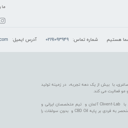
ما ر
شماره تماس:
02191093949
آدرس ایمیل:
.com
اغری، با بیش از یک دهه تجربه، در زمینه تولید
 مو فعالیت می کند.
ما با بهره گیری از سلول های بنیادی گیاهی، همکاری با Clivent-Lab آلمان و تیم متخصصان ایرانی و
آلمانی در واحد تحقیق و توسعه (R&D)، فرمولاسیون منحصر به فردی بر پایه CBD Oil و بدون سولفات را