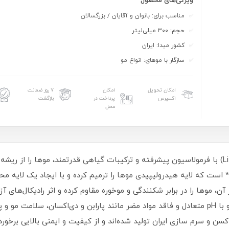
ویژگی‌های محصول
مناسب برای: بانوان و آقایان / بزرگسالان
حجم: ۳۰۰ میلی‌لیتر
کشور مبدا: ایران
سازگار با موهای: انواع مو
امکان تحویل
امکان
۷ روز ضمانت
اکسپرس
پرداخت در
بازگشت
محل
✨شامپو تقویت کننده مو لایف استایل (Life Style) با فرمولاسیون پیشرفته و ترکیبات گیاهی قدرتمند
است که لایه هیدرولیپیدی موها را ترمیم کرده و با ایجاد یک لایه مح
، موها را در برابر شکنندگی و موخوره مقاوم کرده و اثر رادیکال‌های آزا
حساس، نازک و آسیب‌دیده بسیار مناسب است و با pH متعادل و فاقد مواد مضر مانند پارابن و 
 و سرم سازی ایران تولید شده‌اند و از کیفیت و ایمنی بالایی برخورد