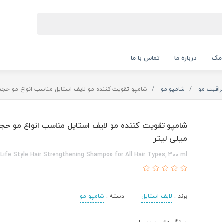
 مگ
درباره ما
تماس با ما
راقبت مو
شامپو مو
شامپو تقویت کننده مو لایف استایل مناسب انواع مو حجم 300 میلی لیت
میلی لیتر
Life Style Hair Strengthening Shampoo for All Hair Types, 300 ml
برند :
لایف استایل
دسته :
شامپو مو