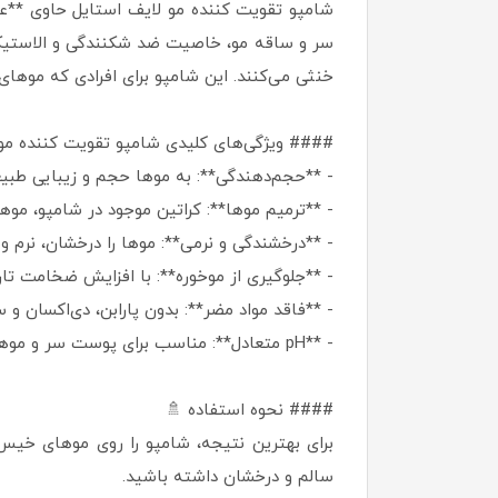
شامپو تقویت کننده مو لایف استایل حاوی **ع
سر و ساقه مو، خاصیت ضد شکنندگی و الاستیکی مو
خنثی می‌کنند. این شامپو برای افرادی که موها
#### ویژگی‌های کلیدی شامپو تقویت کننده مو
- **حجم‌دهندگی**: به موها حجم و زیبایی طبی
- **ترمیم موها**: کراتین موجود در شامپو، موها
- **درخشندگی و نرمی**: موها را درخشان، نرم و
- **جلوگیری از موخوره**: با افزایش ضخامت تار
- **فاقد مواد مضر**: بدون پارابن، دی‌اکسان و 
- **pH متعادل**: مناسب برای پوست سر و موهای حساس.
#### نحوه استفاده 🚿
سالم و درخشان داشته باشید.