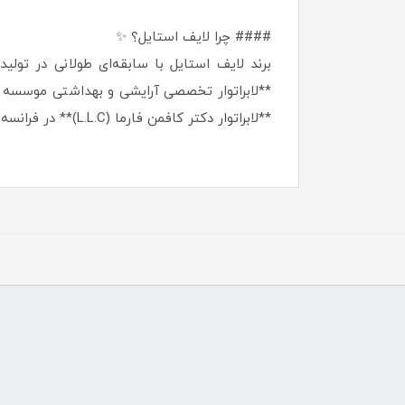
#### چرا لایف استایل؟ ✨
برند لایف استایل با سابقه‌ای طولانی در تول
**لابراتوار تخصصی آرایشی و بهداشتی موسسه تح
**لابراتوار دکتر کافمن فارما (L.L.C)** در فرانسه بازمی‌گردد که در زمینه شناخت خواص گیاهان و تولید محصولات مراقبتی پیشرو است.