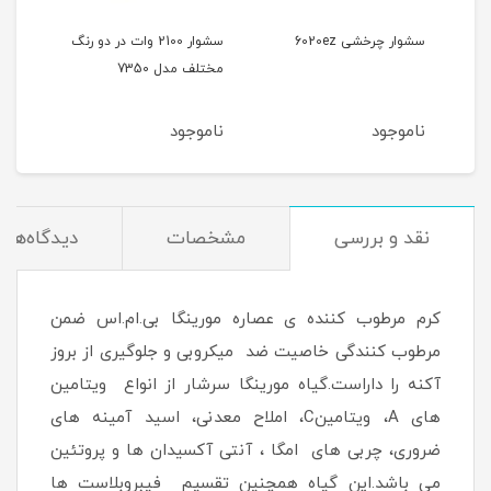
سشوار چرخشی 6020ez
سشوار 2100 وات در دو رنگ
مختلف مدل 7350
آیونی
ناموجود
ناموجود
نام
نقد و بررسی
مشخصات
دیدگاه‌ها
کرم مرطوب کننده ی عصاره مورینگا بی.ام.اس ضمن
مرطوب کنندگی خاصیت ضد میکروبی و جلوگیری از بروز
آکنه را داراست.گیاه مورینگا سرشار از انواع ویتامین
های A، ویتامینC، املاح معدنی، اسید آمینه های
ضروری، چربی های امگا ، آنتی آکسیدان ها و پروتئین
می باشد.این گیاه همچنین تقسیم فیبروبلاست ها