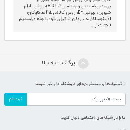
پروتئین،لسیتین و ویتامینA،D،E،B)، روغن بادام
شیرین، بیوتینB7، روغن کالاندولا، آلفاگلوکان،
اولیگوساکارید ، روغن نارگیل،زیتون،آلوئه ورا،سدیم
لاکتات و ...
برگشت به بالا
از تخفیف‌ها و جدیدترین‌های فروشگاه ما باخبر شوید:
ثبت‌نام
ما را در شبکه‌های اجتماعی دنبال کنید: