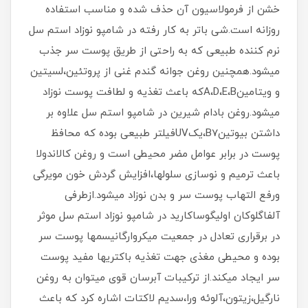
خشن از فرمولاسیون آن حذف شده و مناسب استفاده
روزانه است.شی باتر به کار رفته در شامپو نوزاد استم سل
نرم کننده طبیعی که به راحتی از طریق پوست سر جذب
میشود.همچنین روغن جوانه گندم غنی از پروتئین،لسیتین
و ویتامینA،D،E،Bکه باعث تغذیه و لطافت پوست نوزاد
میشود.روغن بادام شیرین در شامپو استم سل علاوه بر
داشتن بیوتینB7،یکUVفیلتر طبیعی بوده که محافظ
پوست در برابر عوامل مضر محیطی است و روغن کالاندولا
باعث ترمیم و نوسازی سلولها،افزایش گردش خون مویرگی
ورفع التهاب پوست سر و بدن نوزاد میشود.ازطرفی
آلفاگلوکان اولیگوساکارید در شامپو نوزاد استم سل موثر
در برقراری تعادل در جمعیت میکروارگانیسمها پوست سر
بوده و محیطی مغذی جهت تغذیه باکتریها مفید پوست
سر ایجاد میکند.از ترکیبات آبرسان قوی میتوان به روغن
نارگیل،زیتون،آلوئه ورا،سدیم لاکتات اشاره کرد که باعث