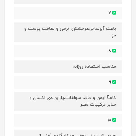
7
باعث آبرسانی،درخشش، نرمی و لطافت پوست و
مو
8
مناسب استفاده روزانه
9
کاملآ ایمن و فاقد سولفات،پارابن،دی اکسان و
سایر ترکیبات مضر
10
حاوی شی باتر، روغن جوانه گندم (غنی از