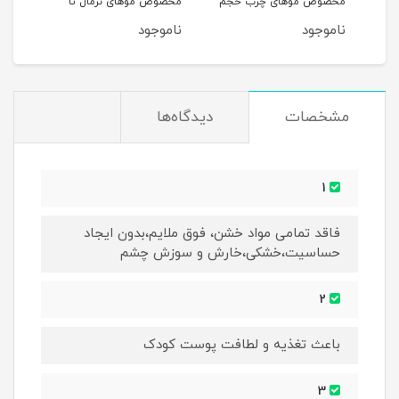
مخصوص موهای چرب حجم
مخصوص موهای نرمال تا
و آسی
250ML
خشک حجم 250ML
ناموجود
ناموجود
نام
مشخصات
دیدگاه‌ها
1
فاقد تمامی مواد خشن، فوق ملایم،بدون ایجاد
حساسیت،خشکی،خارش و سوزش چشم
2
باعث تغذیه و لطافت پوست کودک
3