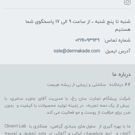
شنبه تا پنج شنبه ، از ساعت 9 الی 17 پاسخگوی شما
هستیم
شماره تماس:
02191093949
آدرس ایمیل:
sale@dermakade.com
درباره ما
## درماکده: سلامتی و زیبایی از ریشه طبیعت
شرکت پیشگام تجارت سان رخ، با مدیریت آقای جاوید صاغری، با
بیش از یک دهه تجربه، در زمینه تولید محصولات با کیفیت و بدون
ضرر برای مراقبت از پوست و مو فعالیت می کند.
ما با بهره گیری از سلول های بنیادی گیاهی، همکاری با Clivent-Lab
آلمان و تیم متخصصان ایرانی و آلمانی در واحد تحقیق و توسعه