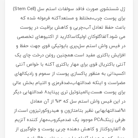
ژل شستشوی صورت فاقد سولفات استم سل (Stem Cell)
برای پوست چرب،مختلط و مستعدآکنه فرموله شده که
باعث حفظ تعادل آب،چربی و کاهش براقیت در پوست
می شود.آلفاگلوکان اولیگاساکارید از اکتیوهای تخصصی
در فیس واش استم سل،پری بایوتیکی قوی جهت حفظ و
افزایش باکتری مفید است.همچنین روغن درخت چای یک
آنتی باکتریال قوی برای مهار باکتری آکنه با خواص آنتی
اکسیدانی به منظور پاکسازی پوست از سموم و رادیکالهای
مضراست و اینکه ضدالتهاب،ضدقرمزی و التیام بخش عالی
برای پوست هست.پالمیتوئیل تری پپتاید8 ضدالتهابی دیگر
در این فیس واش استم سل که 3% از آن معادل
1%ضدالتهابهایی نظیر بتامتازون و هیدروکورتیزون است.از
طرفی زینکPCA موجود یک ضدمیکروب،مهار کننده آنزیم
5 آلفاردوکتاز و کاهش دهنده چربی پوست و جلوگیری از