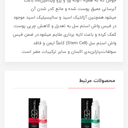
جوش که به همراه آلوئه ورا و پرو ویتامینB5 باعث
آبرسانی عمیق پوست شده و مانع کدر شدن آن
میشود.همچنین آزالئیک اسید و سالیسیلیک اسید موجود
در فیس واش استم سل به تعدیل و کاهش چربی پوست
کمک کرده و باعث لایه برداری ملایم میشود.در ضمن فیس
واش استم سل (Stem Cell) کاملآ ایمن و فاقد
سولفات،پارابن،دی اکسان و سایر ترکیبات مضر است.
محصولات مرتبط