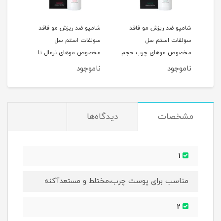
شامپو ضد ریزش مو فاقد
شامپو ضد ریزش مو فاقد
شامپ
سولفات استم سل
سولفات استم سل
سل 
مخصوص موهای چرب حجم
مخصوص موهای نرمال تا
و آسی
250ML
خشک حجم 250ML
ناموجود
ناموجود
نام
مشخصات
دیدگاه‌ها
1
مناسب برای پوست چرب،مختلط و مستعدآکنه
2