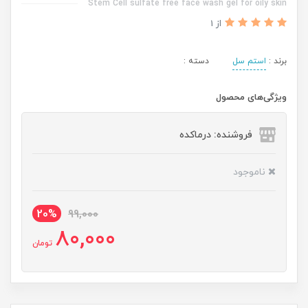
Stem Cell sulfate free face wash gel for oily skin
از 1
برند :
استم سل
دسته :
ویژگی‌های محصول
فروشنده: درماکده
ناموجود
20%
99,000
80,000
تومان