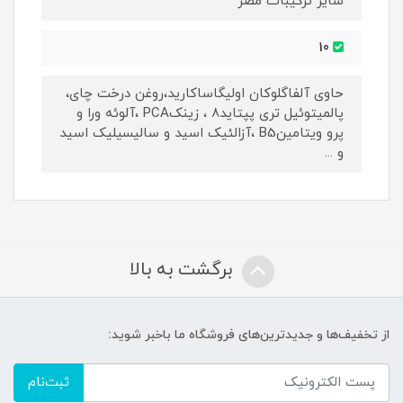
سایر ترکیبات مضر
10
حاوی آلفاگلوکان اولیگاساکارید،روغن درخت چای،
پالمیتوئیل تری پپتاید8 ، زینکPCA ،آلوئه ورا و
پرو ویتامینB5 ،آزالئیک اسید و سالیسیلیک اسید
و ...
برگشت به بالا
از تخفیف‌ها و جدیدترین‌های فروشگاه ما باخبر شوید:
ثبت‌نام