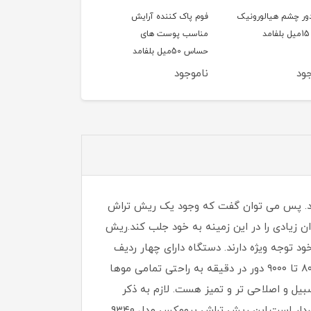
ور چشم هیالورونیک
فوم پاک کننده آرایش
سشوار 1200وات تاشو
مناسب پوست های
کوئین مدل HD320
حساس 50میل بلفامد
ود
ناموجود
ناموجود
لا میباشد. پس می توان گفت که وجود یک ریش تراش
اش حرفه ای پرومکس مدل ۹۳۴۰ توانسته است رضایت مردان زیادی را در این زمینه به خود جلب کند.ریش
راستگی خود توجه ویژه دارند. دستگاه دارای چهار ردیف
تیغ و توری هلندی منعطف از جنس استیل ضد زنگ می باشد که با طراحی خاص دارای ۷ الگو و ۱۸۵۴ خانه با سرعت ۸۰۰۰ تا ۹۰۰۰ دور در دقیقه به راحتی تمامی موها
ط زن جهت ایجاد خطوط ریش و سبیل و اصلاحی تر و تمیز هست. لازم به ذکر
است تیغه و توری قابل شستشو و بدنه آن ضد آب از جنس IPX4 هست لذا از قابلیت اصلاح به صورت خشک و تر برخوردار است.این ریش تراش پرومکس مدل ۹۳۴۰