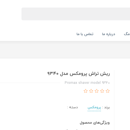
 مگ
درباره ما
تماس با ما
ریش تراش پرومکس مدل ۹۳۴۰
Promax shaver model 9340
برند :
پرومکس
دسته :
ویژگی‌های محصول