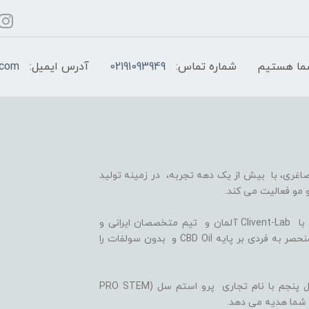
شماره تماس:
02191093949
آدرس ایمیل:
.com
اغری، با بیش از یک دهه تجربه، در زمینه تولید
 مو فعالیت می کند.
ما با بهره گیری از سلول های بنیادی گیاهی، همکاری با Clivent-Lab آلمان و تیم متخصصان ایرانی و
آلمانی در واحد تحقیق و توسعه (R&D)، فرمولاسیون منحصر به فردی بر پایه CBD Oil و بدون سولفات را
ثمره این تلاش ها، تولید شامپوها و شوینده های نسل پنجم با نام تجاری پرو استم سل (PRO STEM
 شما هدیه می دهد.