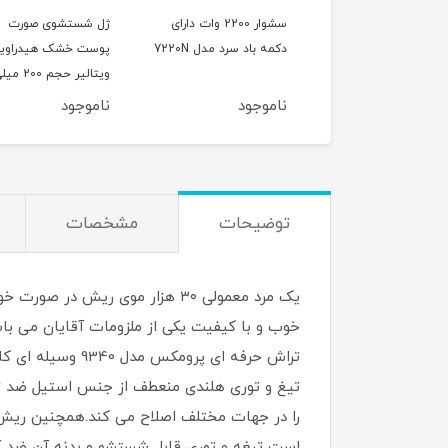
سشوار 2100 وات در دو
سشوار 2200 وات دارای
ژل شستشوی صورت
مختلف مدل 7350
دکمه باد سرد مدل 7220N
پوست خشک هیدراوی
ویتالیر حجم 200 
لیتر
وجود
ناموجود
ناموجود
توضیحات
مشخصات
یک مرد معمولی ۳۰ هزار موی ری
تراش حرفه ای پر