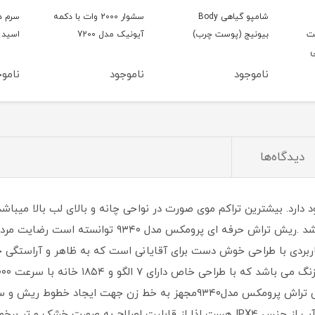
شامپو گیاهی Body
سشوار 2000 وات با دکمه
سرم د
ت
بیونیج (پوست چرب)
آیونیک مدل 7200
اسید 15میل بلفامد
میلی
ناموجود
ناموجود
ناموج
دیدگاه‌ها
ش در صورت خود دارد. بیشترین تراکم موی صورت در نواحی چانه و بالای لب با
خوب و با کیفیت یکی از ملزومات آقایان می باشد .ریش تر
ومکس مدل 9340 وسیله ای کاربردی با طراحی خوش دست برای آقایانی است که به ظاهر و آ
را در جهات مختلف اصلاح می کند.همچنین ریش تراش پرومکس مدل۹۳۴۰مجهز به خ