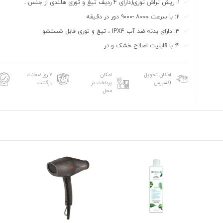
1: ریش تراش توری(دارای 4 ردیف تیغ و توری هلندی از جنس...
2: با سرعت ۸۰۰۰ -۹۰۰۰ دور در دقیقه
3: دارای بدنه ضد آب IPX4 ، تیغ و توری قابل شستشو
4: با قابلیت اصلاح خشک و تر
امکان تحویل
امکان
۷ روز ضمانت
اکسپرس
پرداخت در
بازگشت
محل