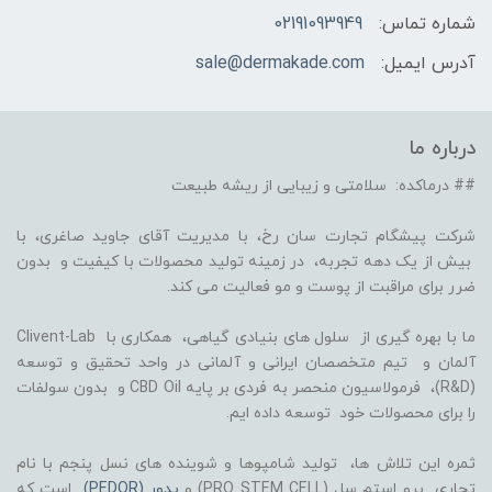
شماره تماس:
02191093949
آدرس ایمیل:
sale@dermakade.com
درباره ما
## درماکده: سلامتی و زیبایی از ریشه طبیعت
شرکت پیشگام تجارت سان رخ، با مدیریت آقای جاوید صاغری، با
بیش از یک دهه تجربه، در زمینه تولید محصولات با کیفیت و بدون
ضرر برای مراقبت از پوست و مو فعالیت می کند.
ما با بهره گیری از سلول های بنیادی گیاهی، همکاری با Clivent-Lab
آلمان و تیم متخصصان ایرانی و آلمانی در واحد تحقیق و توسعه
(R&D)، فرمولاسیون منحصر به فردی بر پایه CBD Oil و بدون سولفات
را برای محصولات خود توسعه داده ایم.
ثمره این تلاش ها، تولید شامپوها و شوینده های نسل پنجم با نام
تجاری پرو استم سل (PRO STEM CELL) و
پدور (PEDOR)
است که