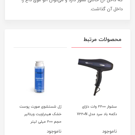
که داخل آن حالتی نسوز دارد و می‌توان اتو موی داغ را
داخل آن گذاشت.
محصولات مرتبط
 رنگ
سشوار 2200 وات دارای
ژل شستشوی صورت پوست
دکمه باد سرد مدل 7220N
خشک هیدراویت ویتالیر
(پو
حجم 200 میلی لیتر
ناموجود
ناموجود
نام