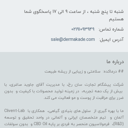
شنبه تا پنج شنبه ، از ساعت 9 الی 17 پاسخگوی شما
هستیم
شماره تماس:
02191093949
آدرس ایمیل:
sale@dermakade.com
درباره ما
## درماکده: سلامتی و زیبایی از ریشه طبیعت
شرکت پیشگام تجارت سان رخ، با مدیریت آقای جاوید صاغری، با
بیش از یک دهه تجربه، در زمینه تولید محصولات با کیفیت و بدون
ضرر برای مراقبت از پوست و مو فعالیت می کند.
ما با بهره گیری از سلول های بنیادی گیاهی، همکاری با Clivent-Lab
آلمان و تیم متخصصان ایرانی و آلمانی در واحد تحقیق و توسعه
(R&D)، فرمولاسیون منحصر به فردی بر پایه CBD Oil و بدون سولفات