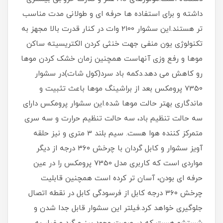
داشته و برای استفاده ها حرفه ای و طولانی مدت مناسب
تر هستند.این سشوار 2100 وات در کنار قدرت بالا مجهز به
تکنولوژی یون منفی جهت خنثی کردن الکتریسیته ساکن
موها و رفع وزی آنهاست همچنین زمان خشک کردن موها
رو کاهش می دهد.دکمه باد سرد(کول شات)در سشوار
7350 پرومکس بعد از براشینگ موها باعث تثبیت و
ماندگاری بهتر حالت موها شده.این سشوار پرومکس دارای
سه حالت تنظیم باد، سه حالت تنظیم حرارت و سه سری
متمرکز کننده هوا هست. سیم بلند 3 متری و نیز حلقه
آویز سشوار و کابل گردان با چرخش ۳۶۰ درجه از دیگر
مواردی است که کاربری مدل 7350 پرومکس را در عین
حرفه ای بودن، آسان تر کرده است همچنین قابلیت
چرخش ۳۶۰ درجه کابل از فرسودگی کابل در نقطه اتصال
جلوگیری خواهد کرد.فیلتر این سشوار قابل جدا شدن و