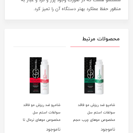
شستشو هست که در صورت وجود پرز و گرد و غبار به
منظور حفظ عملکرد بهتر دستگاه آن را تمیز کرد.
محصولات مرتبط
شامپو ضد ریزش مو فاقد
شامپو ضد ریزش مو فاقد
شامپ
سولفات استم سل
سولفات استم سل
سل 
مخصوص موهای چرب حجم
مخصوص موهای نرمال تا
و آسی
250ML
خشک حجم 250ML
ناموجود
ناموجود
نام