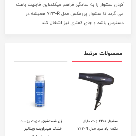
کردن سشوار را به سادگی فراهم میکند،این قابلیت باعث
می گردد تا سشوار پرومکس مدل 7230R همیشه در
دسترس باشد و جای کمتری نیز اشغال کند.
محصولات مرتبط
 رنگ
سشوار 2200 وات دارای
ژل شستشوی صورت پوست
دکمه باد سرد مدل 7220N
خشک هیدراویت ویتالیر
(پو