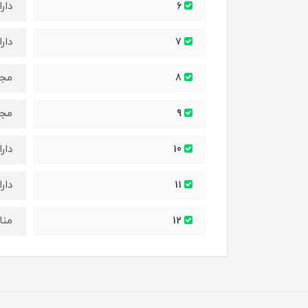
دار
6
دار
7
مجهز به 3 حالت 
8
مجه
9
دارای سی
10
دار
11
منا
12