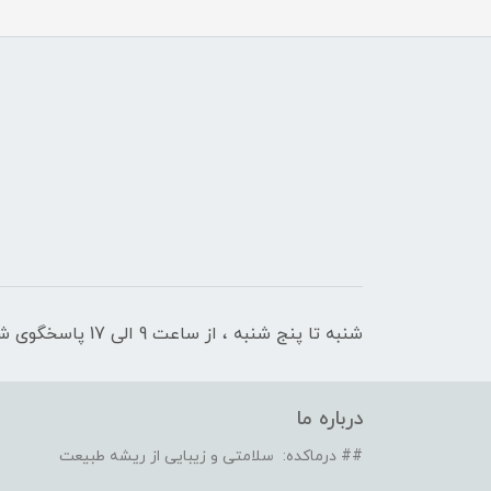
شنبه تا پنج شنبه ، از ساعت 9 الی 17 پاسخگوی شما هستیم
درباره ما
## درماکده: سلامتی و زیبایی از ریشه طبیعت