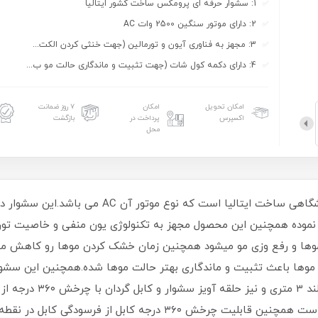
1: سشوار حرفه ای پرومکس ساخت کشور ایتالیا
2: دارای موتور سنگین 2500 وات AC
3: مجهز به فناوری آیون و تورمالین (جهت خنثی کردن الکت...
4: دارای دکمه کول شات (جهت تثبیت و ماندگاری حالت مو ب...
امکان تحویل
امکان
۷ روز ضمانت
اکسپرس
پرداخت در
بازگشت
محل
 نموده همچنین این محصول مجهز به تکنولوژی یون منفی و خاصیت تورمال
ها و رفع وزی مو میشود همچنین زمان خشک کردن موها رو کاهش میدهد
بعد از براشینگ موها باعث تثبیت و ماندگاری بهتر حالت موها شده.همچنین ای