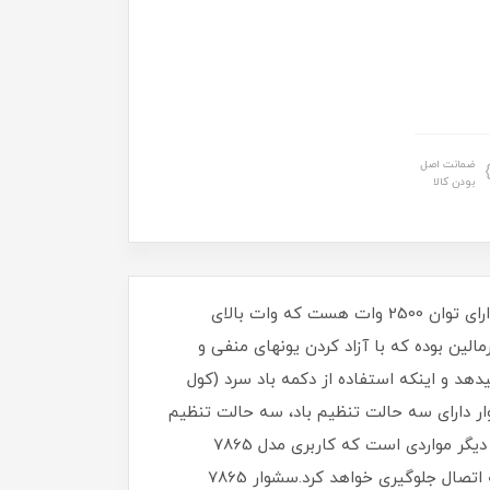
ضمانت اصل
بودن کالا
سشوار 7865 پرومکس یک سشوار پر قدرت آرایشگاهی ساخت ایتالیا است که نوع موتور آن AC می باشد.این سشوار دارای توان 2500 وات هست که وات بالای
ین بوده که با آزاد کردن یونهای منفی و
 و اینکه استفاده از دکمه باد سرد (کول
ن سشوار دارای سه حالت تنظیم باد، سه حالت تنظیم
حرارت و دو سری متمرکز کننده هوا هست.سیم بلند 3 متری و نیز حلقه آویز سشوار و کابل گردان با چرخش ۳۶۰ درجه از دیگر مواردی است که کاربری مدل 7865
پرومکس را در عین حرفه ای بودن،آسان تر کرده است همچنین قابلیت چرخش ۳۶۰ درجه کابل از فرسودگی کابل در نقطه اتصال جلوگیری خواهد کرد.سشوار 7865