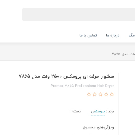
 مگ
درباره ما
تماس با ما
سشوار حرفه ای پرومکس ۲5۰۰ وات مدل 7865
Promax 7865 Professiona Hair Dryer
برند :
پرومکس
دسته :
ویژگی‌های محصول