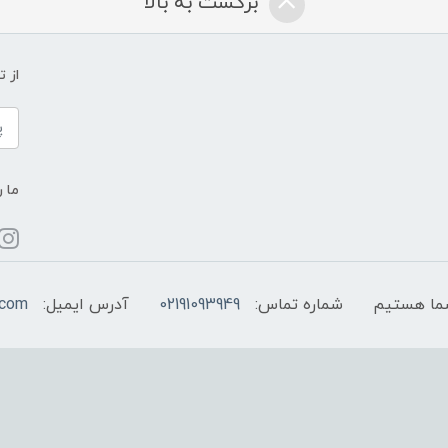
برگشت به بالا
از 
ما ر
شماره تماس:
02191093949
آدرس ایمیل:
.com