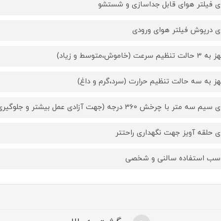
ای فیلتر هوای قابل جداسازی و شستشو
ای درپوش فیلتر هوای ورودی
تنظیم سرعت (خاموش،متوسط و زیاد)
ز به سه حالت تنظیم حرارت (سرد،گرم و داغ)
م سه متر با چرخش 360 درجه (جهت آزادی عمل بیشتر و جلوگیری از فرسودگی کابل)
ای حلقه آویز جهت نگهداری راحتتر
سب استفاده سالنی و شخصی