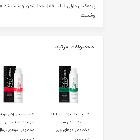
پرومکس دارای فیلتر قابل جدا شدن و شستشو هست 
وشست.
محصولات مرتبط
ک مو فاقد سولفات
شامپو ضد ریزش مو فاقد
شامپو ضد ریزش مو فا
استم سل مدل 3in1
سولفات استم سل
سولفات استم سل
وص موهای رنگ و
مخصوص موهای چرب
مخصوص موهای نرمال 
ایت شده حجم 500ml
حجم 250ML
خشک حجم 250ML