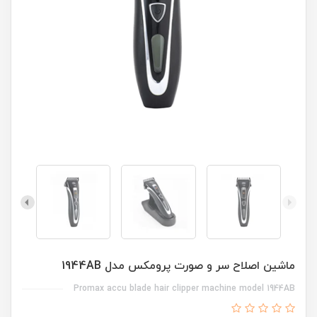
ماشین اصلاح سر و صورت پرومکس مدل 1944AB
Promax accu blade hair clipper machine model 1944AB