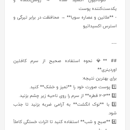
- **گلوتاتیون اکسید شده** → روشن‌کننده و
یکدست‌کننده پوست
- **ملانین و عصاره سویا** → محافظت در برابر تیرگی و
استرس اکسیداتیو
---
## **💎 نحوه استفاده صحیح از سرم کافئین
اوردینری**
برای بهترین نتیجه:
1️⃣ پوست صورت خود را **تمیز و خشک** کنید.
2️⃣ **2-3 قطره** از سرم را روی ناحیه زیر چشم بزنید.
3️⃣ با **نوک انگشت** به آرامی ضربه بزنید تا جذب
شود.
4️⃣ **صبح و شب** استفاده کنید تا اثرات خستگی کاملاً