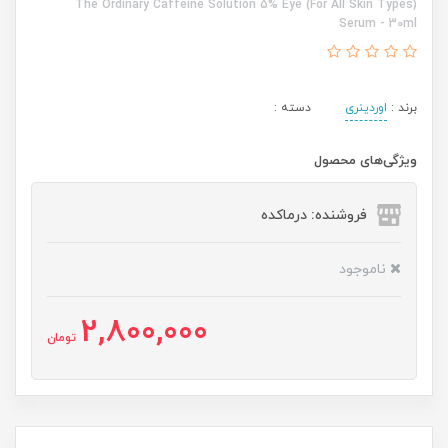
(For All Skin Types) The Ordinary Caffeine Solution 5% Eye
Serum - 30ml
برند :
اوردینری
دسته :
ویژگی‌های محصول
فروشنده: درماکده
ناموجود
2,800,000
تومان