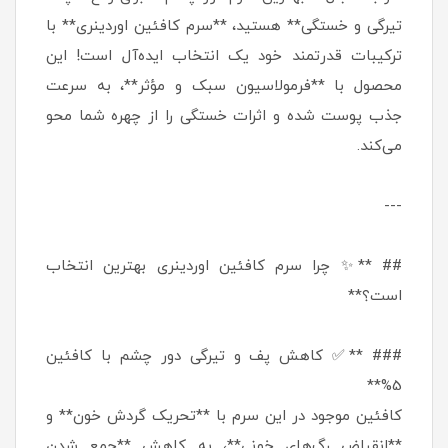
تیرگی و خستگی** هستید، **سرم کافئین اوردینری** با
ترکیبات قدرتمند خود یک انتخاب ایده‌آل است! این
محصول با **فرمولاسیون سبک و مؤثر**، به سرعت
جذب پوست شده و اثرات خستگی را از چهره شما محو
می‌کند.
---
## **✨ چرا سرم کافئین اوردینری بهترین انتخاب
است؟**
### **✅ کاهش پف و تیرگی دور چشم با کافئین
5%**
کافئین موجود در این سرم با **تحریک گردش خون** و
**انقباض رگ‌های خونی**، به کاهش **جمع شدن