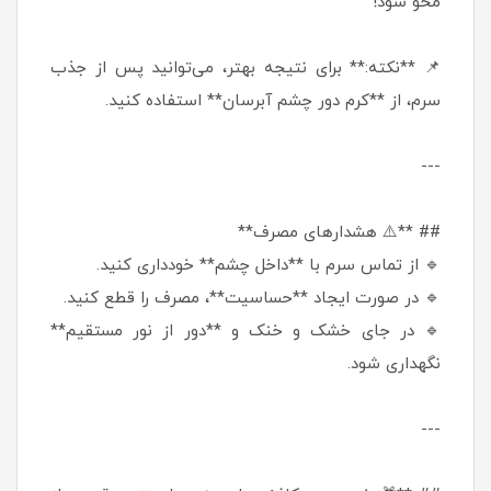
محو شود!
📌 **نکته:** برای نتیجه بهتر، می‌توانید پس از جذب
سرم، از **کرم دور چشم آبرسان** استفاده کنید.
---
## **⚠️ هشدارهای مصرف**
🔹 از تماس سرم با **داخل چشم** خودداری کنید.
🔹 در صورت ایجاد **حساسیت**، مصرف را قطع کنید.
🔹 در جای خشک و خنک و **دور از نور مستقیم**
نگهداری شود.
---