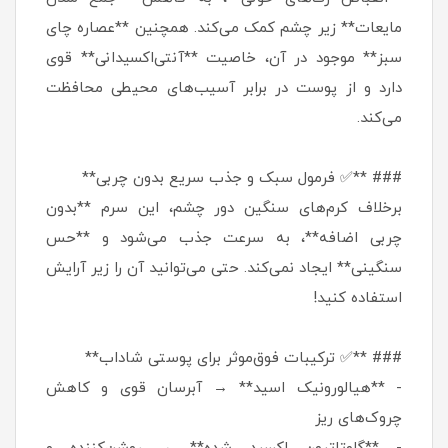
مایعات** زیر چشم کمک می‌کند. همچنین **عصاره چای
سبز** موجود در آن، خاصیت **آنتی‌اکسیدانی** قوی
دارد و از پوست در برابر آسیب‌های محیطی محافظت
می‌کند.
### **✅ فرمول سبک و جذب سریع بدون چربی**
برخلاف کرم‌های سنگین دور چشم، این سرم **بدون
چربی اضافه**، به سرعت جذب می‌شود و **حس
سنگینی** ایجاد نمی‌کند. حتی می‌توانید آن را زیر آرایش
استفاده کنید!
### **✅ ترکیبات فوق‌موثر برای پوستی شاداب**
- **هیالورونیک اسید** → آبرسان قوی و کاهش
چروک‌های ریز