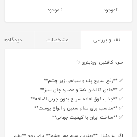
ناموجود
ناموجود
نام
نقد و بررسی
مشخصات
دیدگاه‌ها
سرم کافئین اوردینری ✨
✅ **رفع سریع پف و سیاهی زیر چشم**
✅ **حاوی کافئین 5% و عصاره چای سبز**
✅ **جذب فوق‌العاده سریع بدون چربی اضافه**
✅ **مناسب برای تمام سنین و انواع پوست**
✅ **ساخت ایران با کیفیت جهانی**
اگر به دنبال **بهترین سرم دور چشم** برای رفع **پف،