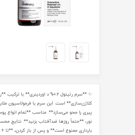
✨ **سرم رتینول 0.2% د اوردینر
کلاژن‌سازی** است. این سرم با فرمولاسیون ملایم 
پیری را محو می‌سازد**. مناسب **تمام انواع پ
ب