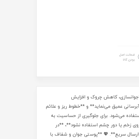
ضمانت اصل
بودن کالا
برای **جوانسازی، کاهش چروک و افزایش
آبرسانی عمیق می‌نماید** و **خطوط ریز و علائم
تفاده می‌شود. برای جلوگیری از حساسیت به
ظاهر می‌شوند. هشدارها: **روی زخم یا دور چشم استفاده نشود**، **در
*ضمانت اصل بودن و ارسال سریع**. 💖 **پوستی جوان و شفاف با