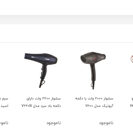
و
سشوار 2000 وات با دکمه
سشوار 2200 وات دارای
سرم د
آیونیک مدل 7200
دکمه باد سرد مدل 7220N
اسید 15میل بلفامد
ناموجود
ناموجود
ناموج