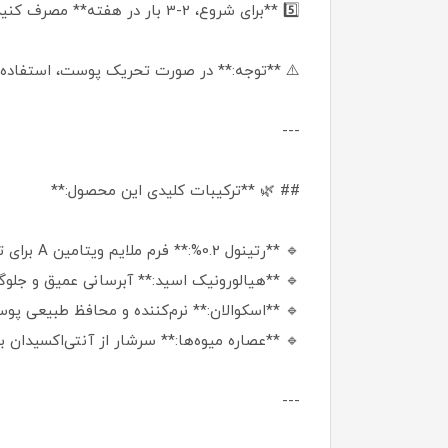
5️⃣ **برای شروع، 2-3 بار در هفته** مصرف کنید و به تدریج به هر شب برسانید.
⚠️ **توجه:** در صورت تحریک پوست، استفاده ر
---
## 🌿 **ترکیبات کلیدی این محصول:**
🔹 **رتینول 0.2%:** فرم ملایم ویتامین A برای تحریک کلاژن و کاهش چروک.
🔹 **هیالورونیک اسید:** آبرسانی عمیق و جل
🔹 **اسکوالان:** نرم‌کننده و محافظ طبیعی 
🔹 **عصاره میوه‌ها:** سرشار از آنتی‌اکسیدان
---