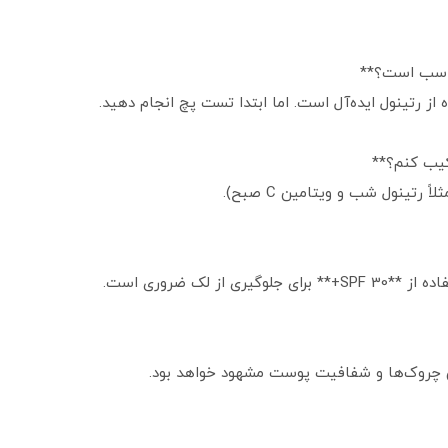
مناسب است؟**
تینول شب و ویتامین C صبح).
ز لک ضروری است.