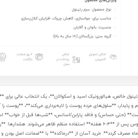
ویژگی‌های محصول
نوع محصول: سرم رتینول
مناسب برای: جوانسازی، کاهش چروک، افزایش کلاژن‌سازی
جنسیت: بانوان و آقایان
گروه سنی: بزرگسالان (۱۸ سال به بالا)
امکان تحویل
امکان
۷ روز ضمانت
اکسپرس
پرداخت در
بازگشت
محل
ی** با ترکیب **رتینول خالص، هیالورونیک اسید و اسکوالان**، یک انتخاب عالی 
و پایدار، **سلول‌های مرده پوست را لایه‌برداری می‌کند**، **پوست را 
وست** (حتی حساس) و فاقد پارابن/اسانس، **شب‌ها قبل از خواب** اس
نور، **حتماً روزها ضدآفتاب بزنید**. نتایج محسوس پس از **4-6 هفته** استفاده منظم 
ارداری ممنوع است** و پس از باز کردن، **تا 6 ماه مصرف گردد**. خرید آسان از **درماکده** با *