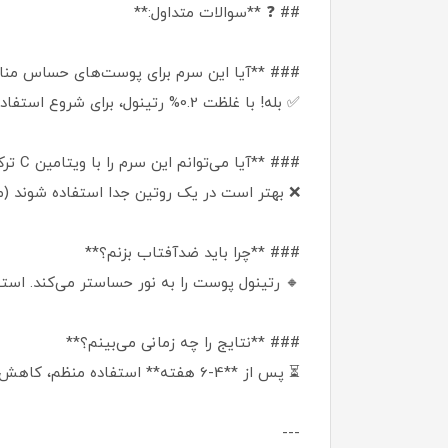
## ❓ **سوالات متداول:**
### **آیا این سرم برای پوست‌های حساس 
✅ بله! با غلظت 0.2% رتینول، برای شروع استفاده از رتینول ایده‌آل است. اما ابتدا تست پچ انجام دهید.
### **آیا می‌توانم این سرم را با ویتامین C ترکیب کنم؟**
❌ بهتر است در یک روتین جدا استفاده شوند (مثلاً ر
### **چرا باید ضدآفتاب بزنم؟**
🔸 رتینول پوست را به نور حساستر می‌کند. استفاده از **SPF 30+** برای جلوگیری ا
### **نتایج را چه زمانی می‌بینم؟**
⏳ پس از **4-6 هفته** استفاده منظم، کاهش چروک‌ها و شفافیت پوست مشهود خواهد بود.
---