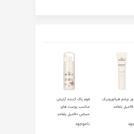
ور چشم هیالورونیک
فوم پاک کننده آرایش
سشوار 1200وات تاشو
مناسب پوست های
کوئین مدل HD320
حساس 50میل بلفامد
ود
ناموجود
ناموجود