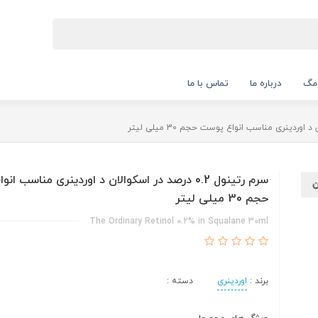
 مگ
درباره ما
تماس با ما
سرم رتینول 0.2 درصد در اسکوالان د اوردینری مناسب 
حجم 30 میلی لیتر
The Ordinary Retinol 0.2% in Squalane 30ml
برند :
اوردینری
دسته :