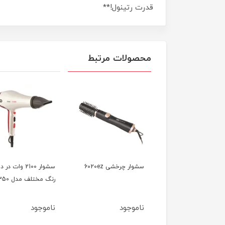
قدرت رتینول!**
محصولات مرتبط
سشوار کلاهی 1000 وات
سشوار چرخشی 6020ez
سشوار 2100 وات در د
وص سالن مدل 7740
رنگ مختلف مدل 7350
وجود
ناموجود
ناموجود