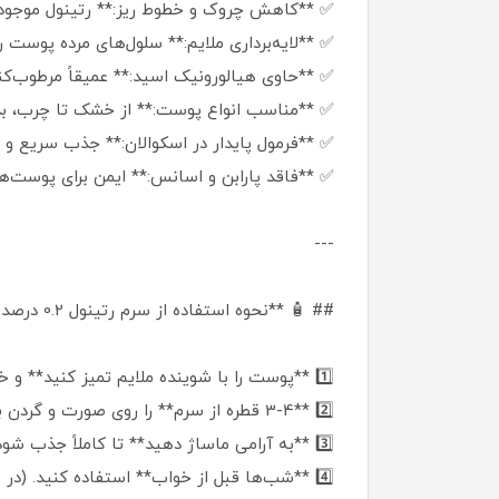
✅ **کاهش چروک و خطوط ریز:** رتینول موجود د
✅ **لایه‌برداری ملایم:** سلول‌های مرده پوست 
✅ **حاوی هیالورونیک اسید:** عمیقاً مرطوب‌کن
✅ **مناسب انواع پوست:** از خشک تا چرب، 
✅ **فرمول پایدار در اسکوالان:** جذب سریع و 
✅ **فاقد پارابن و اسانس:** ایمن برای پوست
---
## 🧴 **نحوه استفاده از سرم رتینول 0.2 درصد د اوردینری**
1️⃣ **پوست را با شوینده ملایم تمیز کنید** و خشک نمایید.
2️⃣ **3-4 قطره از سرم** را روی صورت و گردن بمالید. (از ناحیه دور چشم اجتناب کنید.)
3️⃣ **به آرامی ماساژ دهید** تا کاملاً جذب شود.
4️⃣ **شب‌ها قبل از خواب** استفاده کنید. (در طول روز حتماً ضدآفتاب بزنید.)