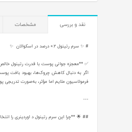
نقد و بررسی
مشخصات
# ✨ سرم رتینول 0.2 درصد در اسکوالان ✨
✅ **معجزه جوانی پوست با قدرت رتینول خال
فرمولاسیون ملایم اما مؤثر، به‌صورت تدریجی پ
---
## 🌟 **چرا این سرم رتینول د اوردینری را انت