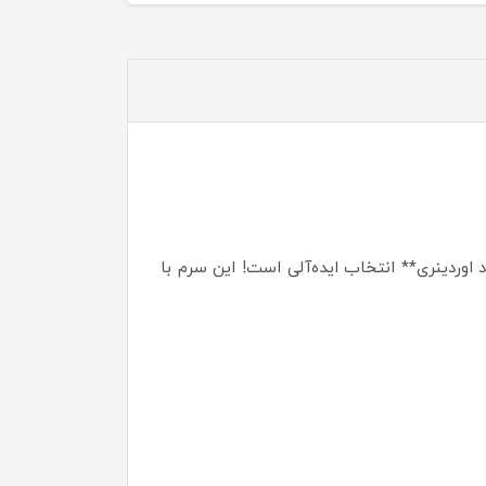
 افزایش کلاژن‌سازی هستید، **سرم رتینول 0.2 درصد در اسکوالان د اوردینری** انتخاب ایده‌آلی است! این سرم با