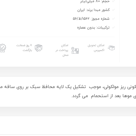
حجم: ۸۰ میلی‌لیتر
کشور مبدا برند: ایران
شماره مجوز: ۱۵۶۲/ظ/۵۶
ترکیبات: بدون عصاره
امکان تحویل
امکان
۷ روز ضمانت
اکسپرس
پرداخت در
بازگشت
محل
لیکونی ریز مولکولی، موجب تشکیل یک لایه محافظ سبک بر روی ساقه م
 موها بعد از استحمام می گردد.