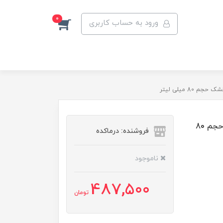
0
ورود به حساب کاربری
سرم مو پلی هات مومنت مدل C2 مناسب موهای خشک حجم 80
فروشنده: درماکده
ناموجود
487,500
تومان