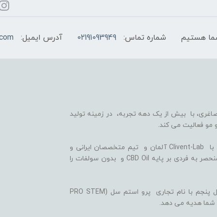
شماره تماس:
02191093949
آدرس ایمیل:
.com
اغری، با بیش از یک دهه تجربه، در زمینه تولید
 مو فعالیت می کند.
ما با بهره گیری از سلول های بنیادی گیاهی، همکاری با Clivent-Lab آلمان و تیم متخصصان ایرانی و
آلمانی در واحد تحقیق و توسعه (R&D)، فرمولاسیون منحصر به فردی بر پایه CBD Oil و بدون سولفات را
ثمره این تلاش ها، تولید شامپوها و شوینده های نسل پنجم با نام تجاری پرو استم سل (PRO STEM
 شما هدیه می دهد.