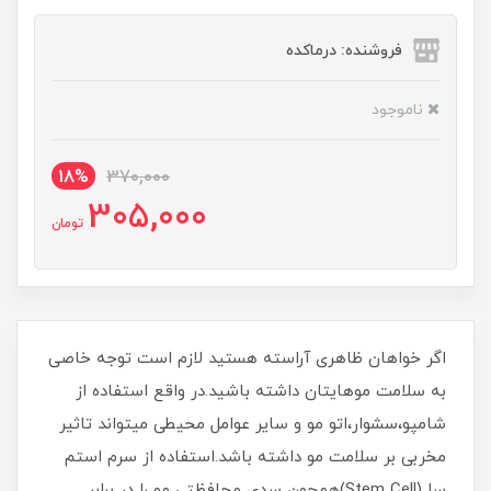
فروشنده: درماکده
ناموجود
18%
370,000
305,000
تومان
اگر خواهان ظاهری آراسته هستید لازم است توجه خاصی
به سلامت موهایتان داشته باشید.در واقع استفاده از
شامپو،سشوار،اتو مو و سایر عوامل محیطی میتواند تاثیر
مخربی بر سلامت مو داشته باشد.استفاده از سرم استم
سل(Stem Cell)همچون سدی محافظتی مو را در برابر