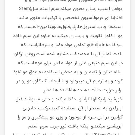
عوامل آسیب رسان مصون میکند.سرم استم سل(Stem
Cell)دارای فرمولاسیون تخصصی با ترکیبات مقوی مانند
اسیدها چرب،استرول‌ها،پلی‌فنول‌ها،ویتامینE هست که
مو را کامل تقویت و بازسازی میکند.به علاوه این سرم فاقد
سولفات(Sulfate)و تمامی مواد مضر و سرطانزاست که
باعث تمایز آن با محصولات مشابه شده است.روغن آرگان
در این سرم منبعی غنی از مواد مغذی برای موهاست که
سلامت آن را تضمین و به محض استفاده به عمق مو نفوذ
کرده و به ترمیم آن میپردازد و با ایجاد یک کاور،مو رو در
برابر حرارت حالت دهنده ها،اشعه ها مضر
خورشید،رادیکالها آزاد و...حفظ میکند و حتی میتوانید قبل
از رفتن به استخر از آن استفاده کنید.ترکیب جادویی
کراتین در این سرم از موخوره و وزی مو پیشگیری و مو را
ابریشمی میکند.و اینکه بافت غیر چرب سرم استم