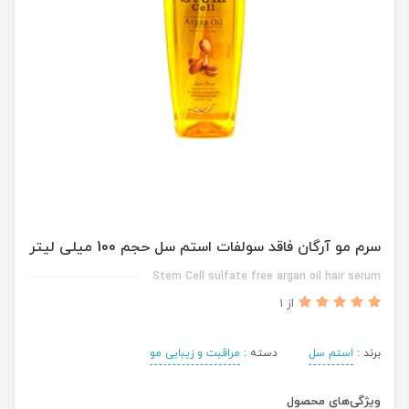
سرم مو آرگان فاقد سولفات استم سل حجم 100 میلی لیتر
Stem Cell sulfate free argan oil hair serum
از 1
برند :
استم سل
دسته :
مراقبت و زیبایی مو
ویژگی‌های محصول