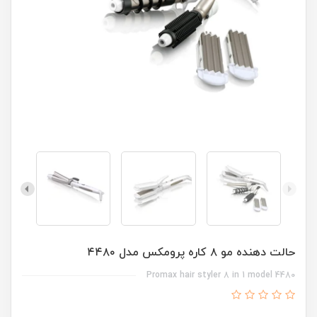
حالت دهنده مو ۸ کاره پرومکس مدل ۴۴۸۰
Promax hair styler 8 in 1 model 4480