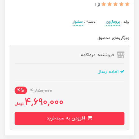
از 1
برند :
پرومارون
دسته :
سشوار
ویژگی‌های محصول
فروشنده: درماکده
آماده ارسال
4%
4,850,000
4,690,000
تومان
افزودن به سبدخرید