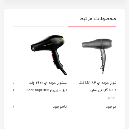
محصولات مرتبط
ر حرفه ای LN1184 لنکا
سشوار حرفه ای 2600 وات
سشوار حرفه ای 2400 وات
لیز سوپریم Lizze supreme
لیز اکستریم Lizze extreme
ماه
ناموجود
ناموجود
نام