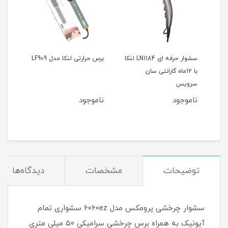
سشوار حرفه ای LN1184 لنکا
برس حرارتی لنکا مدل LF909
اتو م
 گارانتی ۲۴ ماهه
با 12ماه گارانتی سان
سرویس
ناموجود
ناموجود
نام
مان
توضیحات
مشخصات
دیدگاه‌ها
سشوار چرخشی پرومکس مدل 6060ez سشواری تمام
آیونیک به همراه برس چرخشی سرامیکی ۵۰ میلی متری