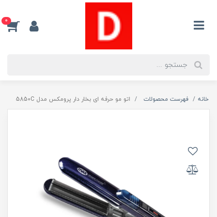
0
خانه
فهرست محصولات
اتو مو حرفه ای بخار دار پرومکس مدل 5850C