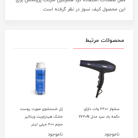
قفل صفحات استفاده کرد همچنین شرکت پرومکس برای
این محصول کیف نسوز در نظر گرفته است.
محصولات مرتبط
 رنگ
سشوار 2200 وات دارای
ژل شستشوی صورت پوست
دکمه باد سرد مدل 7220N
خشک هیدراویت ویتالیر
(پو
حجم 200 میلی لیتر
ناموجود
ناموجود
نام