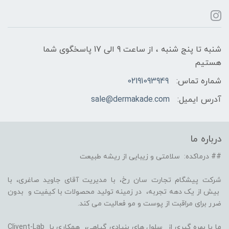
شنبه تا پنج شنبه ، از ساعت 9 الی 17 پاسخگوی شما
هستیم
شماره تماس:
02191093949
آدرس ایمیل:
sale@dermakade.com
درباره ما
## درماکده: سلامتی و زیبایی از ریشه طبیعت
شرکت پیشگام تجارت سان رخ، با مدیریت آقای جاوید صاغری، با
بیش از یک دهه تجربه، در زمینه تولید محصولات با کیفیت و بدون
ضرر برای مراقبت از پوست و مو فعالیت می کند.
ما با بهره گیری از سلول های بنیادی گیاهی، همکاری با Clivent-Lab