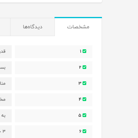
مشخصات
دیدگاه‌ها
قدرت
1
بسی
2
منا
3
مخص
4
به 
5
۳ حالت کنترل فشار باد (خاموش، متوسط ، زیاد)
6