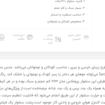
1: قدرت سشوار ۱۲۰۰ وات
2: بسیار سبک و کم حجم
3: مناسب مسافرت و استخر
4: مخصوص کودکان و نوجوانان
امکان تحویل
امکان
۷ روز ضمانت
اکسپرس
پرداخت در
بازگشت
محل
سیار سبک و در دو طرح زیبای خرسی و ببری ، مناسب کودکان و نوجوانان می‌باشد
۶۱۲ ، ۱۲۰۰ وات است که کاملاً می‌تواند موهای هر دختر یا پسر کودک و نوجوانی را خشک
کودکان و نوجوانان ایجاد یک حس خوب کند. از طرفی این سشوار پرومک
ه همراه یک عدد برس و یک عدد شانه عرضه‌شده است.از ویژگی‌های دیگ
و حرارت سشوار از این طریق انجام می‌شود که قابلیت تنظیم سرعت باد
کننده هوا جهت کنترل هوای خروجی و راحتی کار موجود است.پشت سشوار یک فیلت