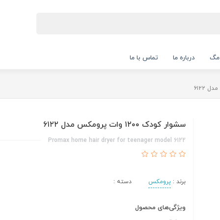
 مگ
درباره ما
تماس با ما
سشوار کودک ۱۲۰۰ وات پرومکس مدل ۶۱۲۲
Promax home hair dryer for teenager model 6122
برند :
پرومکس
دسته :
ویژگی‌های محصول