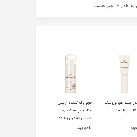
ور چشم هیالورونیک
فوم پاک کننده آرایش
سشوار 1200وات تاشو
مناسب پوست های
کوئین مدل HD320
حساس 50میل بلفامد
ود
ناموجود
ناموجود