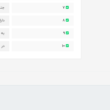
جنس
7
دار
8
به 
9
در 
10