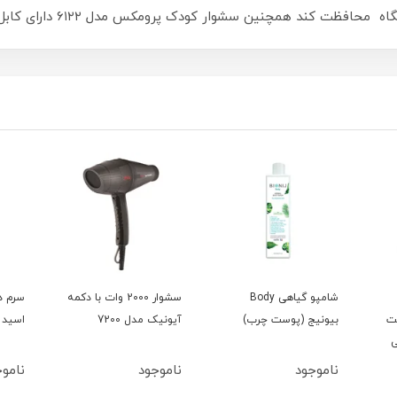
 همچنین سشوار کودک پرومکس مدل ۶۱۲۲ دارای کابل به طول ۱.۸ متر هست.
شامپو گیاهی Body
سشوار 2000 وات با دکمه
سرم د
ت
بیونیج (پوست چرب)
آیونیک مدل 7200
اسید 15میل بلفامد
میلی
ناموجود
ناموجود
ناموج