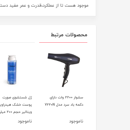
موجود هست تا از عملکرد،قدرت و عمر مفید دستگاه محافظت کند
محصولات مرتبط
سشوار 2100 وات در دو
سشوار 2200 وات دارای
ژل شستشوی صورت
مختلف مدل 7350
دکمه باد سرد مدل 7220N
پوست خشک هیدراوی
ویتالیر حجم 200 
لیتر
وجود
ناموجود
ناموجود