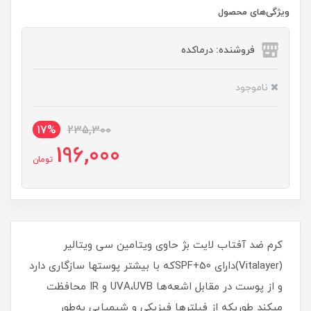
ویژگی‌های محصول
فروشنده: درماکده
ناموجود
17%
235,300
196,000
تومان
کرم ضد آفتاب لایت بژ حاوی ویتامین سی ویتالیر
(Vitalayer)دارای SPF+50که با بیشتر پوستها سازگاری دارد
و از پوست در مقابل اشعه‌ها UVA،UVB و IR محافظت
میکند طوریکه از فیلترها فیزیکی و شیمیایی به‌طور