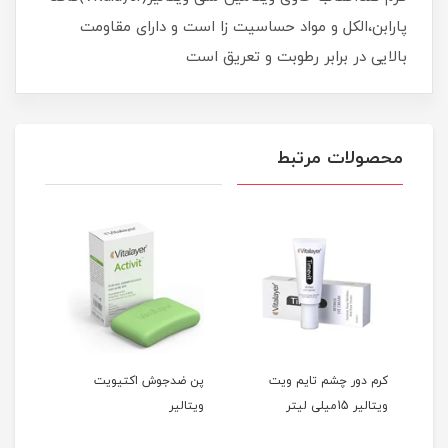
پارابن،الکل و مواد حساسیت زا است و دارای مقاومت
بالایی در برابر رطوبت و تعریق است
محصولات مرتبط
تی
کرم دور چشم تایم ویت
پن ضدجوش اکتیویت
ویتالیر 15میلی لیتر
ویتالیر
میلی