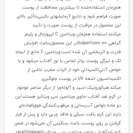
هم‌زمان استفاده‌شده تا بیشترین محافظت از پوست
صورت فراهم شود و نتایج آزمایشهای بالینی،تأثیر بالای
این محصول در مراقبت از پوست صورت را تأیید
میکنند.استفاده همزمان ویتامین C لیپوزمال و پلیمر
گیاهی Solperform 100در این محصول،باعث افزایش
قدرت و اثربخشی آن شده است.ویتامین C مانع از ایجاد
لک و تیرگی پوست براثر تماس با نور آفتاب میشود و با
خواص آنتی‌اکسیدانی خود از اثرات مخرب ناشی از
اکسیداسیون اشعه UV در پوست جلوگیری
میکند.هیالورونیک اسید و آلوئه‌ورا از دیگر عناصر موجود
در کرم ضد آفتاب حاوی ویتامین سی ویتالیر هستند.این
دو ماده خواص آب‌رسانی و مرطوب‌کنندگی فوق‌العاده‌ای
دارند.این کرم بافت سبکی و فاقد چربی دارد و پس از قرار
گرفتن بر روی پوست، باعث سنگینی آن نمی‌شود.در ضمن
کرم ضدآفتاب حاوی ویتامین سی ویتالیر(Vitalayer)فاقد