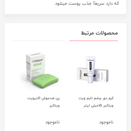
که دارد سریعآ جذب پوست میشود.
محصولات مرتبط
تی
کرم دور چشم تایم ویت
پن ضدجوش اکتیویت
ویتالیر 15میلی لیتر
ویتالیر
میلی
ناموجود
ناموجود
نام