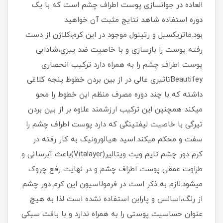
العاده در جوانسازی پوست اطراف چشم است که با یک
دوره استفاده شاهد نتایج مثبت آن خواهید
بود.ماتریکسیل و رتینول موجود در این کرم،کلاژن از دست
رفته پوست را بازسازی و با خاصیت ضد پیری،شادابی
پوست اطراف چشم را به همراه دارد ترکیب انحصاری
Beautifeyتاثیری عالی در از بین بردن خطوط پنجه کلاغی
داشته که با چند دوره مصرف منظم این خطوط را محو
میکند همچنین این ترکیب ارزشمند علاوه بر از بین بردن
تیرگی با خاصیت لیفتینگی که دارد پوست اطراف چشم را
سفت و محکم میکند.اسید هیالورونیک به کار رفته در
کرم دور چشم تایم ویت ویتالیر(Vitalayer)باعث آبرسانی و
طراوت عمقی پوست اطراف چشم و در نهایت رفع چروک
میشود.لازم به ذکر است در فرمولاسیون این کرم دور چشم
از رنگ،اسانس و پارابن استفاده نشده است لذا به هیچ
عنوان حساسیت پوستی را به همراه ندارد و با بافت سبکی