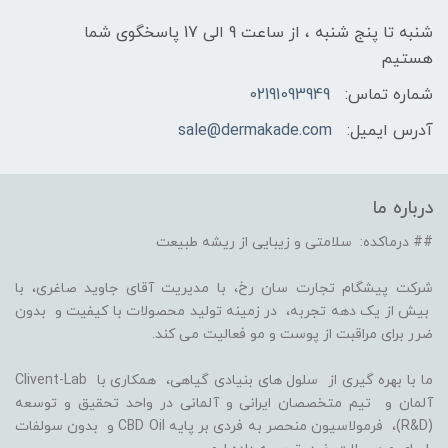
شنبه تا پنج شنبه ، از ساعت 9 الی 17 پاسخگوی شما
هستیم
شماره تماس:
02191093949
آدرس ایمیل:
sale@dermakade.com
درباره ما
## درماکده: سلامتی و زیبایی از ریشه طبیعت
شرکت پیشگام تجارت سان رخ، با مدیریت آقای جاوید صاغری، با
بیش از یک دهه تجربه، در زمینه تولید محصولات با کیفیت و بدون
ضرر برای مراقبت از پوست و مو فعالیت می کند.
ما با بهره گیری از سلول های بنیادی گیاهی، همکاری با Clivent-Lab
آلمان و تیم متخصصان ایرانی و آلمانی در واحد تحقیق و توسعه
(R&D)، فرمولاسیون منحصر به فردی بر پایه CBD Oil و بدون سولفات