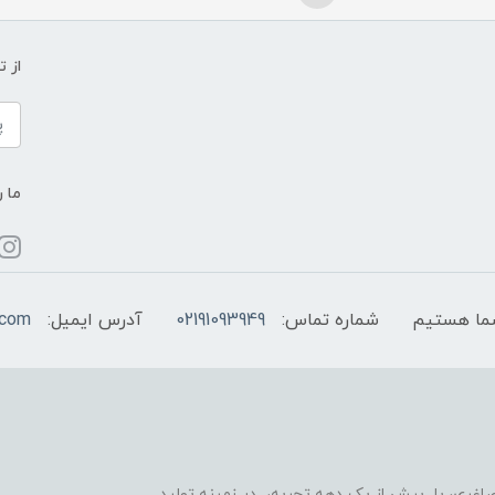
از 
ما ر
شماره تماس:
02191093949
آدرس ایمیل:
.com
اغری، با بیش از یک دهه تجربه، در زمینه تولید