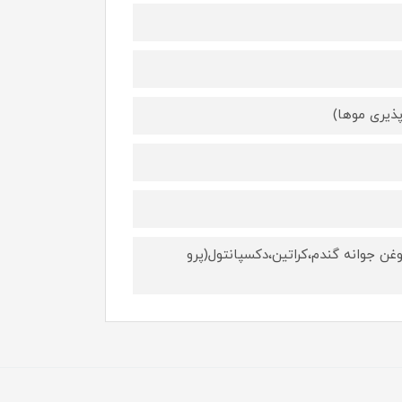
ذیری موها)
ی از ویتامینK و اسیدها چرب) ، روغن جوانه گندم،کراتین،دکسپانتول(پرو