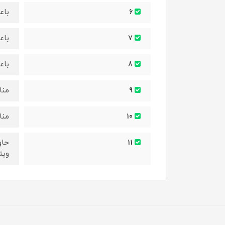
باع
6
باع
7
باع
8
منا
9
منا
10
11
ویتامین 