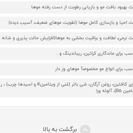
ث بهبود بافت مو و بازیابی رطوبت از دست رفته موها
ث احیا و بازسازی کامل موها (تقویت موهای ضعیف، آسیب دیده)
ث نرمی، لطافت و براقیت بخشی به موها(افزایش حالت پذیری و شانه پ
سب برای ماندگاری کراتین، ریباندینگ و ..
سب برای انواع مو مخصوصآ موهای وز دار
حاوی کافئین، روغن آرگان، شی باتر (غن
B5)، آلوئه ورا
برگشت به بالا