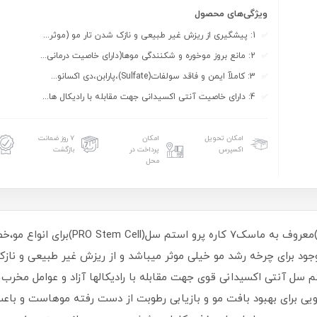
ویژگی‌های محصول
1: پیشگیری از ریزش غیر طبیعی و نازک شدن تار مو (موثر...
2: مانع بروز موخوره و شکنندگی موها(دارای خاصیت درمانی...
3: کاملآ ایمن و فاقد سولفات(Sulfate)،پارابن،دی اکسانو...
4: دارای خاصیت آنتی اکسیدانی جهت مقابله با رادیکال ها...
امکان تحویل
امکان
۷ روز ضمانت
اکسپرس
پرداخت در
بازگشت
محل
ماسک مو تقویتی پرو استم سل(O Stem Cell
وجود برای چرخه رشد مو خیلی موثر میباشد و از ریزش غیر طبیعی و نا
 سل آنتی اکسیدانی قوی جهت مقابله با رادیکالها آزاد و عوامل مخر
استم سل(PRO Stem Cell)ماده جادویی برای بهبود بافت مو و بازیابی رطوبت از دست رفته م