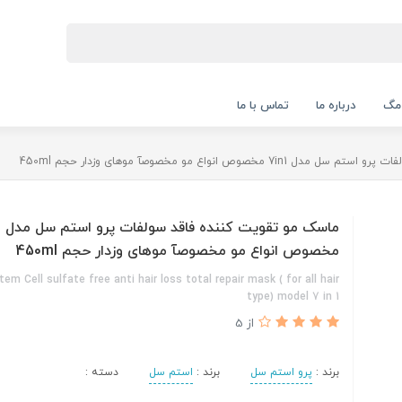
 مگ
درباره ما
تماس با ما
صوص انواع مو مخصوصآ موهای وزدار حجم 450ml
ما
مخصوص انواع مو مخصوصآ موهای وزدار حجم 450ml
em Cell sulfate free anti hair loss total repair mask ( for all hair
type) model 7 in 1
از 5
برند :
پرو استم سل
برند :
استم سل
دسته :