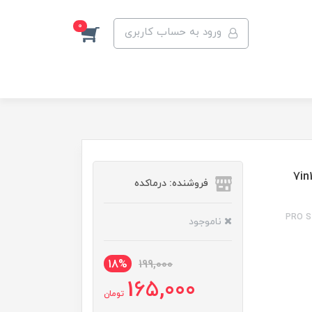
0
ورود به حساب کاربری
سک مو تقویت کننده فاقد سولفات پرو استم سل مدل 7in1
فروشنده: درماکده
PRO St
ناموجود
18%
199,000
165,000
تومان