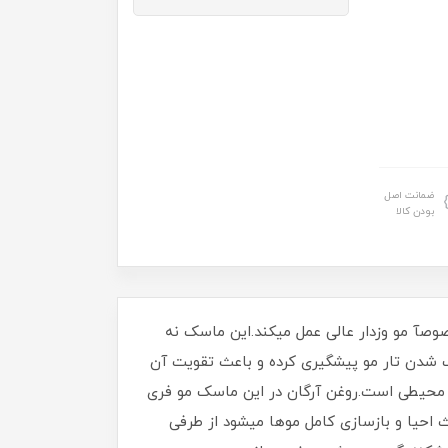
ضمانت اصل
بودن کالا
PR)معروف به ماسک7 کاره پرو استم سل(PRO Stem Cell)برای انواع مو،خصوصآ مو وزدار عالی عمل میکند.این ماسک نه
زک شدن تار مو پیشگیری کرده و باعث تقویت آن
ب محیطی است.روغن آرگان در این ماسک مو فری
وهاست و باعث احیا و بازسازی کامل موها میشود از طرفی