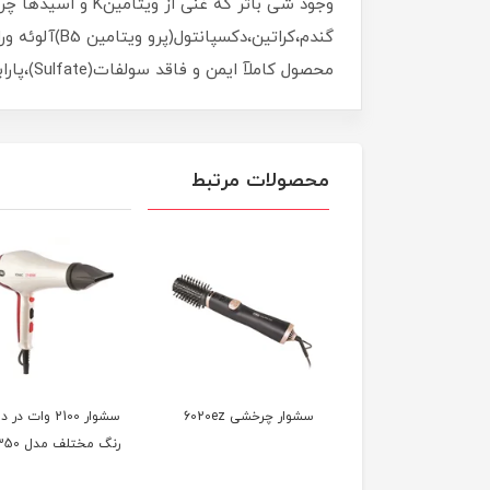
وجود شی باتر که 
گندم،کراتین
محصول کاملآ ایمن و فاقد سولفات(Sulfate)،پارابن،دی اکسانو سایر ترکیبات مضر است و از آن میتوان برا ماندگاری کراتین،ریباندینگ و...بهره ببرید.
محصولات مرتبط
سشوار کلاهی 1000 وات
سشوار چرخشی 6020ez
سشوار 2100 وات در د
وص سالن مدل 7740
رنگ مختلف مدل 7350