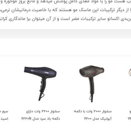
غنی از ویتامینK و اسیدها چرب هست مو را با مواد مغذی کامل پوشش میدهد و مانع بروز 
،دکسپانتول(پرو ویتامین B5)آلوئه ورا از دیگر ترکیبات این ماسک مو هستند که با خاصیت در
و
سشوار 2000 وات با دکمه
سشوار 2200 وات دارای
سرم د
آیونیک مدل 7200
دکمه باد سرد مدل 7220N
اسید 15میل بلفامد