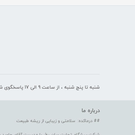
شنبه تا پنج شنبه ، از ساعت 9 الی 17 پاسخگوی شما هستیم
درباره ما
## درماکده: سلامتی و زیبایی از ریشه طبیعت
شرکت پیشگام تجارت سان رخ، با مدیریت آقای جاوید ص