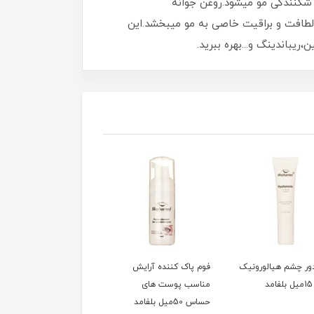
موخوره و شکنندگی مو میشود.روغن جوانه
مانیشان نرمی،لطافت و براقیت خاصی به مو میبخشد.این
ور چشم هیالورونیک
فوم پاک کننده آرایش
سشوار 1200وات تاشو
مناسب پوست های
کوئین مدل HD320
حساس 50میل بلفامد