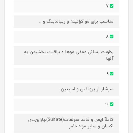
7
مناسب برای مو کراتینه و ریباندینگ و ...
8
رطوبت رسانی عمقی موها و براقیت بخشیدن به
آنها
9
سرشار از پروتئین و لسیتین
10
کاملآ ایمن و فاقد سولفات(Sulfate)،پارابن،دی
اکسان و سایر مواد مضر