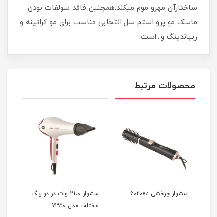
ساختارآن مهرو موم میکند.همچنین فاقد سولفات بودن
ماسک مو پرو استم سل انتخابی مناسب برای مو کراتینه و
ریباندینگ و...است.
محصولات مرتبط
سشوار چرخشی 6020ez
سشوار 2100 وات در دو رنگ
مختلف مدل 7350
آیونی