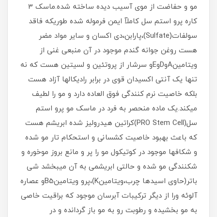
مو و حفاضت از موی آسیب دیده ساخته شده.ماسک 3
کاره پرو استم سل کاملآ ایمن فرموله شده طوریکه فاقد
سولفات(Sulfate)،پارابن،دی اکسان و سایر مواد مضر
هست روغن جوانه گندم موجود در آن منبعی غنی از
ویتامینAوDوEو سرشار از پروتئین و لسیتین هست که نه
تنها یک آنتی اکسیدان قوی در برابر رادیکالها آزاد هست
بلکه خاصیت نرم کنندگی فوق العاده دارد و مو را لطیف
میکند.یک ماده منحصر به فرد در ماسک مو پرو استم
سل(PRO Stem Cell)کراتین هیدرولیز شده ابریشم هست
که باعث بهبود خاصیت کشسانی و استحکام تار مو شده
و شکافها موجود در کوتیکول مو را پر و مانع بروز موخوره و
شکنندگی مو شده و حالتی ابریشمی به آن میبخشد شی
باتر(حاوی اسیدها چرب،ویتامینK)،پرو ویتامینB5و عصاره
آلوئه ورا از دیگر ترکیبات آبرسان موجود که براقیت خاصی
به مو بخشیده و رطوبت رو به مو باز گردانده و در