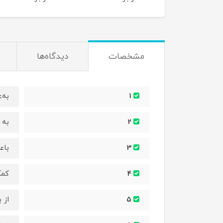
مشخصات
دیدگاه‌ها
به‌
1
به 
2
باع
3
کمک
4
از 
5