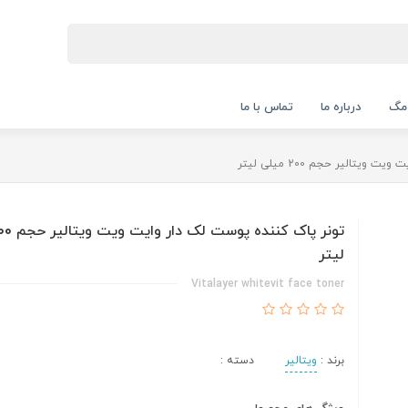
 مگ
درباره ما
تماس با ما
یتالیر حجم 200 میلی لیتر
لیتر
Vitalayer whitevit face toner
برند :
ویتالیر
دسته :