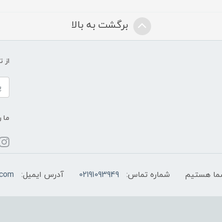
برگشت به بالا
از 
ما ر
شماره تماس:
02191093949
آدرس ایمیل:
.com