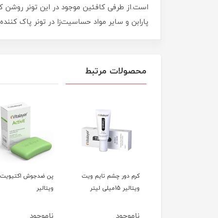
است.از طرفی کافئین موجود در این تونر روشن ک
پارابن و سایر مواد حساسیت‌زا در تونر پاک کننده پوست لک دار وایت ویت ویتال
محصولات مرتبط
 ضد جوش بی رنگ
کرم دور چشم تایم ویت
پن ضدجوش اکتیویت
اکتی ویت ویتالیر 40
ویتالیر 15میلی لیتر
ویتالیر
ی لیتر
وجود
ناموجود
ناموجود