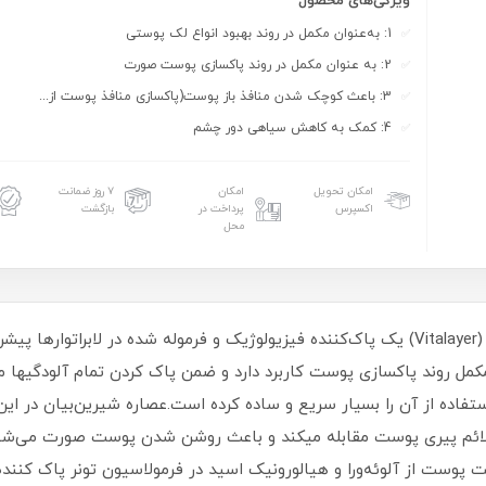
ویژگی‌های محصول
1: به‌عنوان مکمل در روند بهبود انواع لک پوستی
2: به عنوان مکمل در روند پاکسازی پوست صورت
3: باعث کوچک شدن منافذ باز پوست(پاکسازی منافذ پوست از...
4: کمک به کاهش سیاهی دور چشم
امکان تحویل
امکان
۷ روز ضمانت
اکسپرس
پرداخت در
بازگشت
محل
تونر پاک کننده پوست لک دار وایت ویت ویتالیر (Vitalayer) یک پاک‌کننده فیزیولوژیک و فرم
 مکمل روند پاکسازی پوست کاربرد دارد و ضمن پاک کردن تمام آلودگیها 
تفاده از آن را بسیار سریع و ساده کرده است.عصاره شیرین‌بیان در ا
لائم پیری پوست مقابله میکند و باعث روشن شدن پوست صورت می‌شود
پوست از آلوئه‌ورا و هیالورونیک اسید در فرمولاسیون تونر پاک کننده