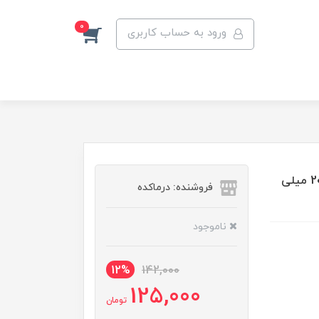
0
ورود به حساب کاربری
تونر پاک کننده پوست لک دار وایت ویت ویتالیر حجم 200 میلی
فروشنده: درماکده
ناموجود
12%
142,000
125,000
تومان