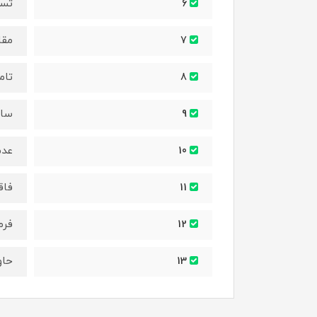
تسک
6
مقا
7
تام
8
ساز
9
عدم
10
فاق
11
فرم
12
حاو
13