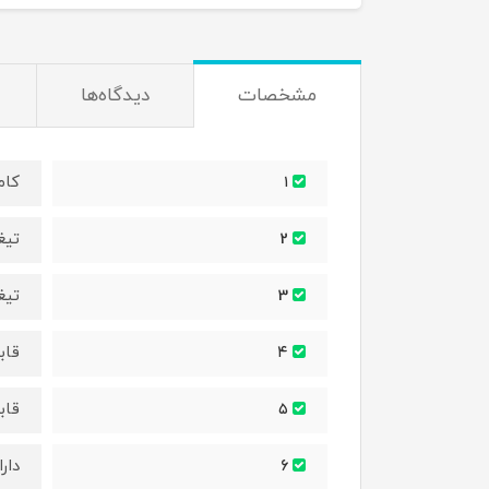
مشخصات
دیدگاه‌ها
کام
۱
تیغ
2
تیغ
3
قاب
۴
قاب
۵
دار
6