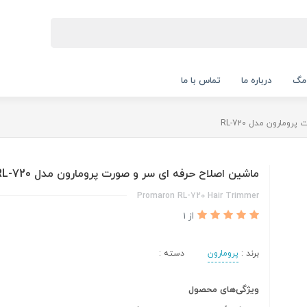
 مگ
درباره ما
تماس با ما
ومارون مدل RL-720
ماشین اصلاح حرفه ای سر و صورت پرومارون مدل RL-720
Promaron RL-720 Hair Trimmer
از 1
برند :
پرومارون
دسته :
ویژگی‌های محصول