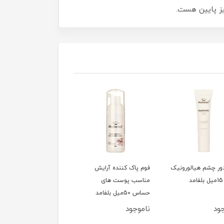
یز پایین هست.
ور چشم هیالورونیک
فوم پاک کننده آرایش
سشوار 1200وات تاشو
مناسب پوست های
کوئین مدل HD320
حساس 50میل بلفامد
ود
ناموجود
ناموجود