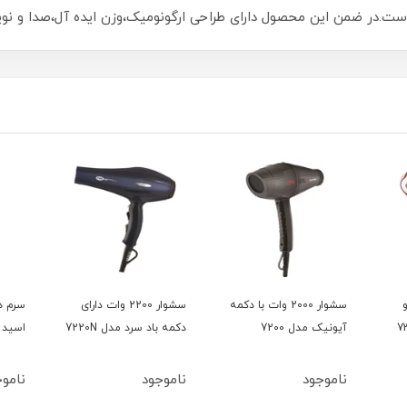
است.در ضمن این محصول دارای طراحی ارگونومیک،وزن ایده آل،صدا و نو
و
سشوار 2000 وات با دکمه
سشوار 2200 وات دارای
سرم د
آیونیک مدل 7200
دکمه باد سرد مدل 7220N
اسید 15میل بلفامد
ناموجود
ناموجود
ناموج