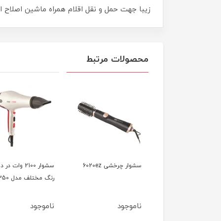
زیبا جهت حمل و نقل اقلام همراه ماشین اصلاح 
محصولات مرتبط
سشوار کلاهی 1000 وات
سشوار چرخشی 6020ez
سشوار 2100 وات در د
وص سالن مدل 7740
رنگ مختلف مدل 7350
وجود
ناموجود
ناموجود