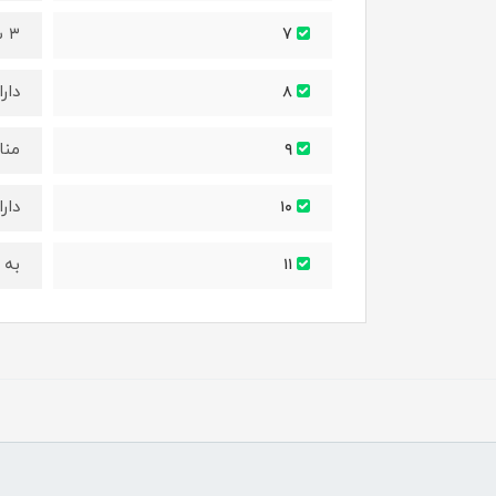
۳ ساعت شارژ تا ۳۰۰ دقیقه قابل استفاده
7
دار
۸
منا
۹
دار
۱۰
به 
۱۱