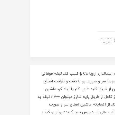
ضمانت اصل
بودن کالا
ماشین اصلاح سر و صورت پرومارون مدل RL-720 دستگاهی کاملاً دیجیتال با طراحی پیشرفته هست که توانسته تاییدیه استاندارد اروپا CE را کسب کند.تیغه فوقانی
موها سر و صورت رو با دقت و ظرافت اصلاح
از طریق کلید + و - کم یا زیاد کرد.ماشین
اصلاح پرومارون مدل RL-720 دارای باتری قدرتمند لیتیوم یون هست که از قابلیت شارژ برخوردار است و با ۳ساعت شارژ کامل از طریق پایه شارژ،میتوان ۳۰۰ دقیقه به
کند.از آنجایکه ماشین اصلاح سر و صورت
لنی انتخاب عالی است.برس تمیز کننده،روغن و کیف