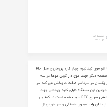
ضمانت اصل
بودن کالا
اگر جزو افرادی هستید که هم طرفدار موهای صاف و شلاقی و هم طرفدار موهای موج دار و حالت دار هستید پیشنهاد ما اتو موی تیتانیوم چهار کاره پرومارون مدل RL-
 صفحه دیگر جهت موج دار کردن موها در سه
ر یکسان در سرتاسر صفحات پخش می کند. در
 پرومارون مدل RL-1109 دارای کیفیتی اروپایی و مورد تایید استاندارد اروپا CE می باشدهمچنین این دستگاه دارای کلید چرخشی جهت
تنظیم دما هست که با توجه به نوع مو می توانید روی دمای مناسب قرار دهید ناگفته نماند مجهز بودن به سیستم گرمایشی سریع PTC سبب شده است در کمترین
ت که کار با آن راحت،بدون خستگی و سر خوردن از