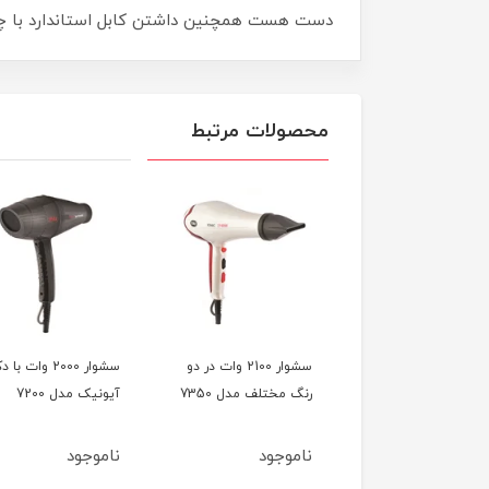
دست هست همچنین داشتن کابل استاندارد با چرخش 360 درجه باعث آزادی عمل بهتر و جلوگیری از پیچ و خوردگی سیم در محل اتصا
محصولات مرتبط
ر چرخشی 6020ez
سشوار 2100 وات در دو
سشوار 2000 وات ب
رنگ مختلف مدل 7350
آیونیک مدل 7200
وجود
ناموجود
ناموجود