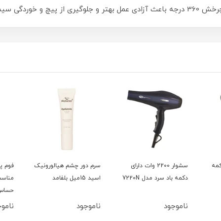
ل با دستگاه هست.
ا دکمه
سشوار 2200 وات دارای
سرم دور چشم هیالورونیک
فوم پ
دکمه باد سرد مدل 7220N
اسید 15میل بلفامد
مناس
حساس 50میل بل
ناموجود
ناموجود
نامو