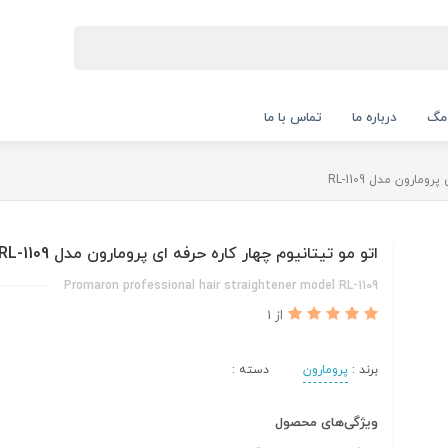
 مگ
درباره ما
تماس با ما
مارون مدل RL-1109
اتو مو تیتانیوم چهار کاره حرفه ای پرومارون مدل RL-1109
Promaron professional hair straightener model RL-1109
از 1
برند :
پرومارون
دسته :
ویژگی‌های محصول