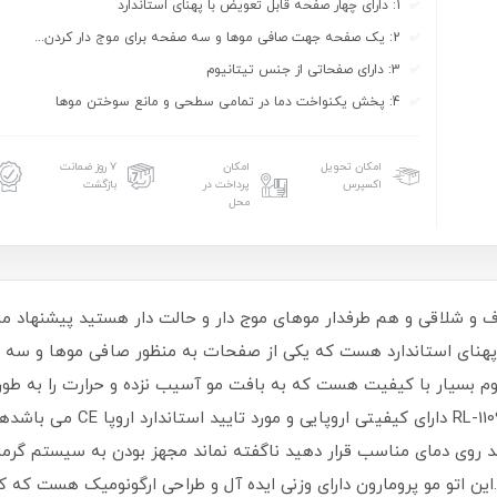
1: دارای چهار صفحه قابل تعویض با پهنای استاندارد
2: یک صفحه جهت صافی موها و سه صفحه برای موج دار کردن...
3: دارای صفحاتی از جنس تیتانیوم
4: پخش یکنواخت دما در تمامی سطحی و مانع سوختن موها
امکان تحویل
امکان
۷ روز ضمانت
اکسپرس
پرداخت در
بازگشت
محل
با پهنای استاندارد هست که یکی از صفحات به منظور صافی موها و سه
بسیار با کیفیت هست که به بافت مو آسیب نزده و حرارت را به طو
واقع اتو موی تیتانیوم چهار کاره
ی انتخابی برسد.این اتو مو پرومارون دارای وزنی ایده آل و طراحی ارگونومیک هس