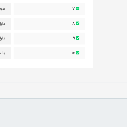
مجهز ب
7
دار
8
دارای کاب
9
با 
10