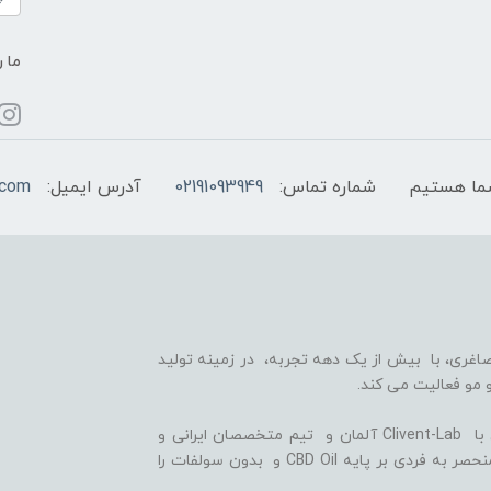
ما ر
شماره تماس:
02191093949
آدرس ایمیل:
.com
اغری، با بیش از یک دهه تجربه، در زمینه تولید
 مو فعالیت می کند.
ما با بهره گیری از سلول های بنیادی گیاهی، همکاری با Clivent-Lab آلمان و تیم متخصصان ایرانی و
آلمانی در واحد تحقیق و توسعه (R&D)، فرمولاسیون منحصر به فردی بر پایه CBD Oil و بدون سولفات را