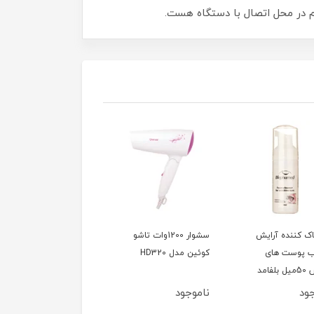
اک کننده آرایش
سشوار 1200وات تاشو
ب پوست های
کوئین مدل HD320
فامد
جود
ناموجود