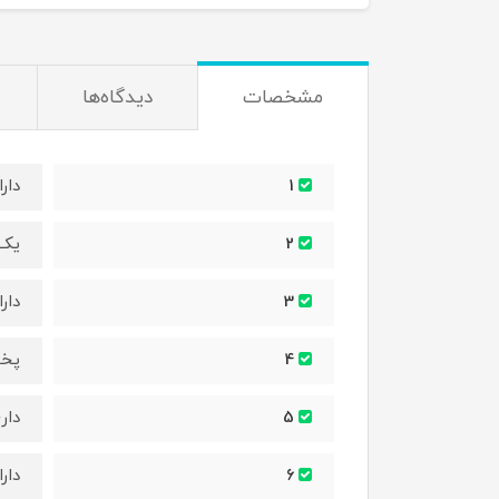
مشخصات
دیدگاه‌ها
دار
1
یک 
2
دار
3
پخش
4
دار
5
دارای
6