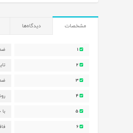
مشخصات
دیدگاه‌ها
ضد 
1
تای
2
ضدع
3
روش
4
با 
5
فاق
6