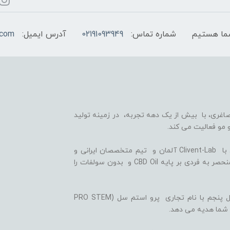
شماره تماس:
02191093949
آدرس ایمیل:
.com
اغری، با بیش از یک دهه تجربه، در زمینه تولید
 مو فعالیت می کند.
ما با بهره گیری از سلول های بنیادی گیاهی، همکاری با Clivent-Lab آلمان و تیم متخصصان ایرانی و
آلمانی در واحد تحقیق و توسعه (R&D)، فرمولاسیون منحصر به فردی بر پایه CBD Oil و بدون سولفات را
ثمره این تلاش ها، تولید شامپوها و شوینده های نسل پنجم با نام تجاری پرو استم سل (PRO STEM
 شما هدیه می دهد.