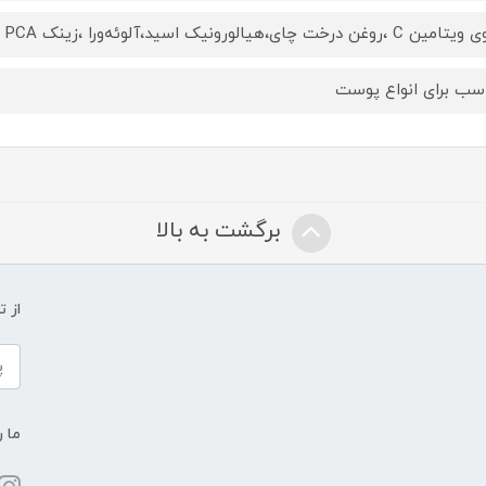
C ،روغن درخت چای،هیالورونیک اسید،آلوئه‌ورا ،زینک PCA
سب برای انواع پوست
برگشت به بالا
از 
ما ر