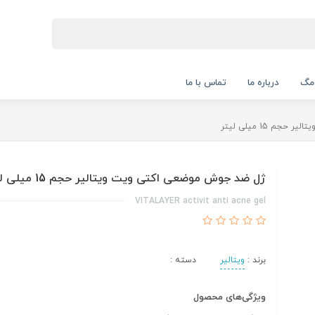
 مگ
درباره ما
تماس با ما
م 15 میلی لیتر
ژل ضد جوش موضعی اکتی ویت ویتالیر حجم 15 میلی لیتر
VITALAYER activit anti acne gel
برند :
ویتالیر
دسته :
ویژگی‌های محصول