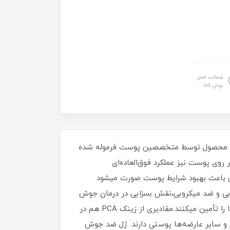
ضمانت اصل
بودن کالا
.این محصول توسط متخصصین پوست فرموله شده
ر روی پوست نیز عملکرد فوق‌العاده‌ای
د کلاژن باعث بهبود شرایط پوست صورت میشود
ابی و ضد میکروبی،نقش بسزایی در درمان جوش
دارد.هیالورونیک اسید و آلوئه‌ورا نیز در فرمولاسیون ژل ضد جوش موضعی اکتی ویت ویتالیر رطوبت موردنیاز پوست شما را تأمین میکنند.مقادیری از زینک PCA هم در
و سایر عارضه‌ها پوستی دارند. ژل ضد جوش