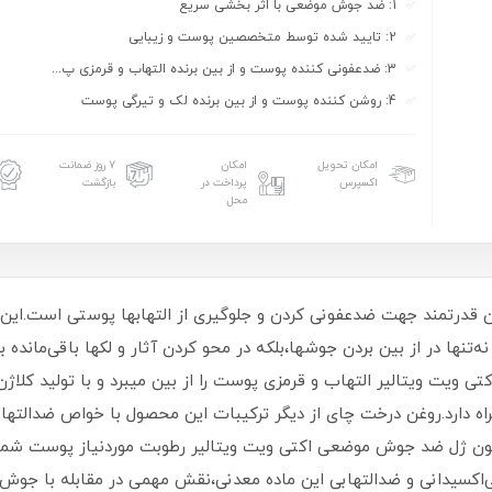
1: ضد جوش موضعی با اثر بخشی سریع
2: تایید شده توسط متخصصین پوست و زیبایی
3: ضدعفونی کننده پوست و از بین برنده التهاب و قرمزی پ...
4: روشن کننده پوست و از بین برنده لک و تیرگی پوست
امکان تحویل
امکان
۷ روز ضمانت
اکسپرس
پرداخت در
بازگشت
محل
ون قدرتمند جهت ضدعفونی کردن و جلوگیری از التهابها پوستی است
ه‌تنها در از بین بردن جوشها،بلکه در محو کردن آثار و لکها باقی‌مانده ب
 موضعی اکتی ویت ویتالیر التهاب و قرمزی پوست را از بین میبرد و با تولی
ه دارد.روغن درخت چای از دیگر ترکیبات این محصول با خواص ضدالته
اکسیدانی و ضدالتهابی این ماده معدنی،نقش مهمی در مقابله با جوش 