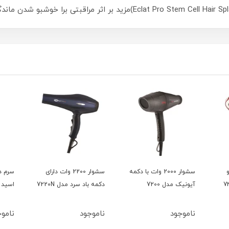
و
سشوار 2000 وات با دکمه
سشوار 2200 وات دارای
سرم د
آیونیک مدل 7200
دکمه باد سرد مدل 7220N
اسید 15میل بلفامد
ناموجود
ناموجود
ناموج