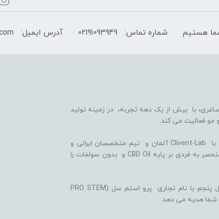
شماره تماس:
02191093949
آدرس ایمیل:
.com
اغری، با بیش از یک دهه تجربه، در زمینه تولید
 مو فعالیت می کند.
ما با بهره گیری از سلول های بنیادی گیاهی، همکاری با Clivent-Lab آلمان و تیم متخصصان ایرانی و
آلمانی در واحد تحقیق و توسعه (R&D)، فرمولاسیون منحصر به فردی بر پایه CBD Oil و بدون سولفات را
ثمره این تلاش ها، تولید شامپوها و شوینده های نسل پنجم با نام تجاری پرو استم سل (PRO STEM
 شما هدیه می دهد.