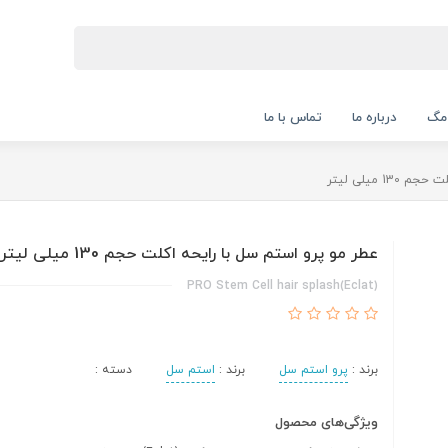
 مگ
درباره ما
تماس با ما
1 میلی لیتر
عطر مو پرو استم سل با رایحه اکلت حجم 130 میلی لیتر
PRO Stem Cell hair splash(Eclat)
برند :
پرو استم سل
برند :
استم سل
دسته :
ویژگی‌های محصول