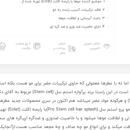
1: خوشبو کننده موها با رایحه اکلت (Eclat) تهیه شده از...
2: فاقد ترکیبات آسیب زننده به مو
3: باعث آبرسانی و لطافت موها
4: دارای خاصیت ضد وزی و ضد گره ای
امکان تحویل
امکان
۷ روز ضمانت
اکسپرس
پرداخت در
بازگشت
محل
 اما نه با عطرها معمولی که حاوی ترکیبات مضر برای مو هست بلکه استف
تحت عنوان عطر مو یا Hair Splash شناخته شده اس
است.یکی از عطر مو
نی و لطافت موها میشود و با خاصیت ضدوزی و ضدگره ای،گره های سخت 
ت میکند و برای انواع مو چه صاف و چه مجعد مناسب هست.ازآنجایکه 