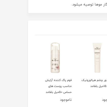
ور چشم هیالورونیک
فوم پاک کننده آرایش
سشوار 1200وات تاشو
مناسب پوست های
کوئین مدل HD320
حساس 50میل بلفامد
ود
ناموجود
ناموجود