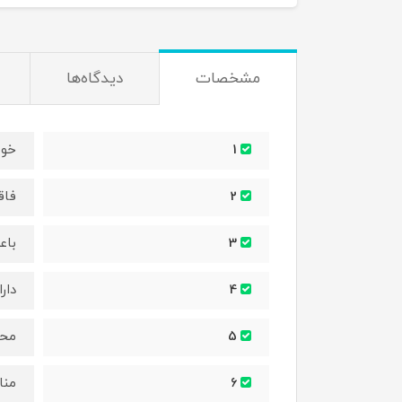
مشخصات
دیدگاه‌ها
خوشبو 
1
فاق
2
باع
3
دار
4
محا
5
منا
6