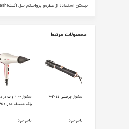
نیستن استفاده از عطرمو پرواستم سل اکلت(Eclat Pro Stem Cell Hair Splash)مزید بر اثر مراقبتی برا خوشبو شدن ماندگار موها توصیه میشود.
محصولات مرتبط
سشوار کلاهی 1000 وات
سشوار چرخشی 6020ez
سشوار 2100 وات در د
وص سالن مدل 7740
رنگ مختلف مدل 7350
وجود
ناموجود
ناموجود