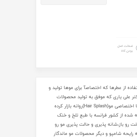
ضمانت اصل
بودن کالا
اده از عطرها که اختصاصآ برای موها تولید و
ت در این راستا برند پرآوازه استم سل (Stem cell) مربوط به آقای دکتر علی یاری که موفق به تولید محصولات
تخصصی پوست و مو فاقد سولفات (Sulfte Free) و هرگونه مواد مضر میباشد هم اکنون در سری محصولات جدید عطرها اختصاصی مو(Hair Splash)روانه بازار کرده
ها پرطرفدار این کمپانی عطر مو پرو استم سل (Pro Stem cell hair splash)با رایحه اکلت (Eclat) تهیه شده از کشور فرانسه با طبع تلخ و خنک
رو باز،شانه پذیری و حالت پذیری مو رو
رایحه شامپو و دیگر محصولات مو ماندگار