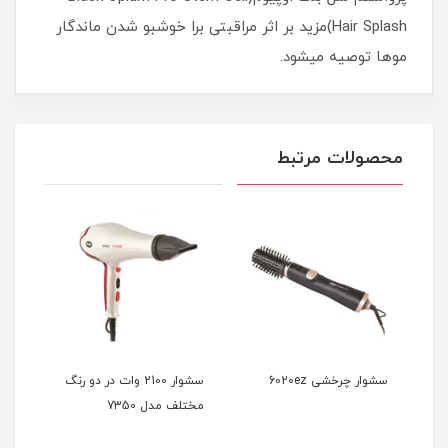
Hair Splash)مزید بر اثر مراقبتی برا خوشبو شدن ماندگار
موها توصیه میشود.
محصولات مرتبط
سشوار چرخشی 6020ez
سشوار 2100 وات در دو رنگ
مختلف مدل 7350
آیونی