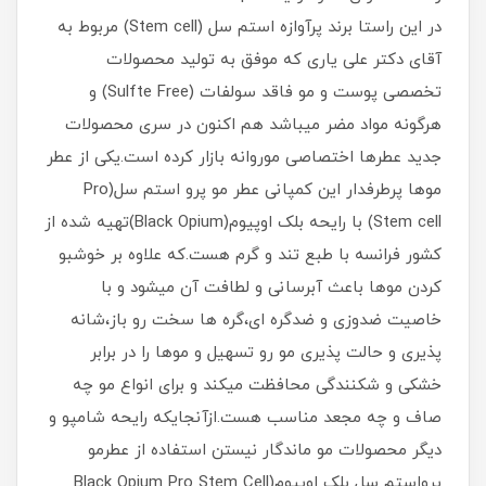
در این راستا برند پرآوازه استم سل (Stem cell) مربوط به
آقای دکتر علی یاری که موفق به تولید محصولات
تخصصی پوست و مو فاقد سولفات (Sulfte Free) و
هرگونه مواد مضر میباشد هم اکنون در سری محصولات
جدید عطرها اختصاصی موروانه بازار کرده است.یکی از عطر
موها پرطرفدار این کمپانی عطر مو پرو استم سل(Pro
Stem cell) با رایحه بلک اوپیوم(Black Opium)تهیه شده از
کشور فرانسه با طبع تند و گرم هست.که علاوه بر خوشبو
کردن موها باعث آبرسانی و لطافت آن میشود و با
خاصیت ضدوزی و ضدگره ای،گره ها سخت رو باز،شانه
پذیری و حالت پذیری مو رو تسهیل و موها را در برابر
خشکی و شکنندگی محافظت میکند و برای انواع مو چه
صاف و چه مجعد مناسب هست.ازآنجایکه رایحه شامپو و
دیگر محصولات مو ماندگار نیستن استفاده از عطرمو
پرواستم سل بلک اوپیوم(Black Opium Pro Stem Cell