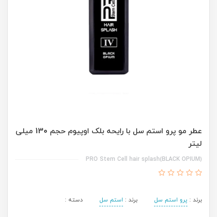
عطر مو پرو استم سل با رایحه بلک اوپیوم حجم 130 میلی
لیتر
PRO Stem Cell hair splash(BLACK OPIUM)
برند :
پرو استم سل
برند :
استم سل
دسته :