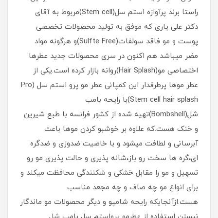
راستا برند پرآوازه استم سل(Stem cell)مربوط به آقای
دکتر علی یاری که موفق به تولید محصولات تخصصی
پوست و مو فاقد سولفات(Sulfte Free)و هرگونه مواد
مضر میباشد هم اکنون در سری محصولات جدید عطرها
اختصاصی مو(Hair Splash)روانه بازار کرده است.یکی از
عطر موها پرطرفدار این کمپانی عطر مو پرو استم سل (Pro
Stem cell hair splash)با رایحه بامب
شل(Bombshell)تهیه شده از کشور فرانسه با طبع شیرین
و خنک هست.که علاوه بر خوشبو کردن موها باعث
آبرسانی و لطافت میشود و با خاصیت ضدوزی و ضدگره
ای،گره ها سخت رو باز،شانه پذیری و حالت پذیری مو رو
تسهیل و مو را مقابل خشکی و شکنندگی محافظت میکند و
برای انواع مو چه صاف و چه مجعد مناسب
هست.ازآنجایکه رایحه شامپو و دیگر محصولات مو ماندگار
نیستن استفاده از عطرمو پرواستم سل بامب شل