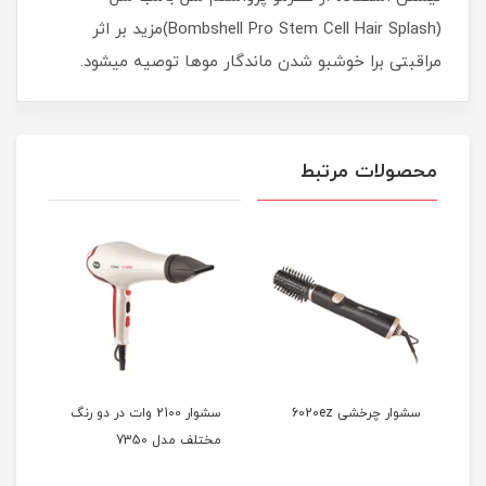
(Bombshell Pro Stem Cell Hair Splash)مزید بر اثر
مراقبتی برا خوشبو شدن ماندگار موها توصیه میشود.
محصولات مرتبط
سشوار چرخشی 6020ez
سشوار 2100 وات در دو رنگ
مختلف مدل 7350
آیونی