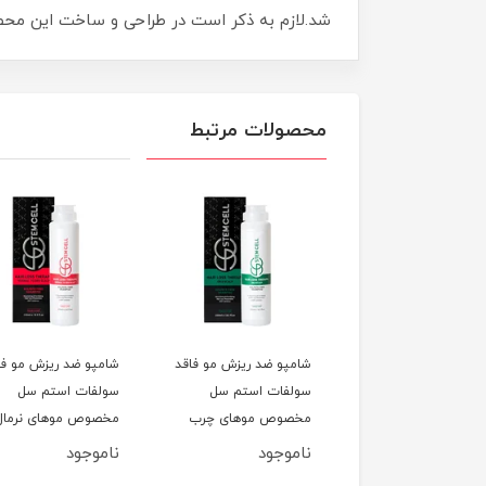
شد.لازم به ذکر است در طراحی و ساخت این محصول از م
محصولات مرتبط
ک مو فاقد سولفات
شامپو ضد ریزش مو فاقد
شامپو ضد ریزش مو فا
استم سل مدل 3in1
سولفات استم سل
سولفات استم سل
وص موهای رنگ و
مخصوص موهای چرب
مخصوص موهای نرمال 
ایت شده حجم 500ml
حجم 250ML
خشک حجم 250ML
وجود
ناموجود
ناموجود