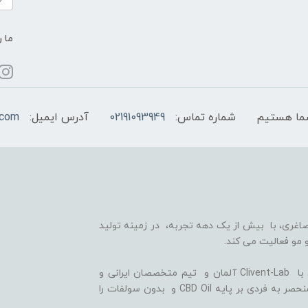
ما ر
شماره تماس:
02191093949
آدرس ایمیل:
.com
اغری، با بیش از یک دهه تجربه، در زمینه تولید
 مو فعالیت می کند.
ما با بهره گیری از سلول های بنیادی گیاهی، همکاری با Clivent-Lab آلمان و تیم متخصصان ایرانی و
آلمانی در واحد تحقیق و توسعه (R&D)، فرمولاسیون منحصر به فردی بر پایه CBD Oil و بدون سولفات را