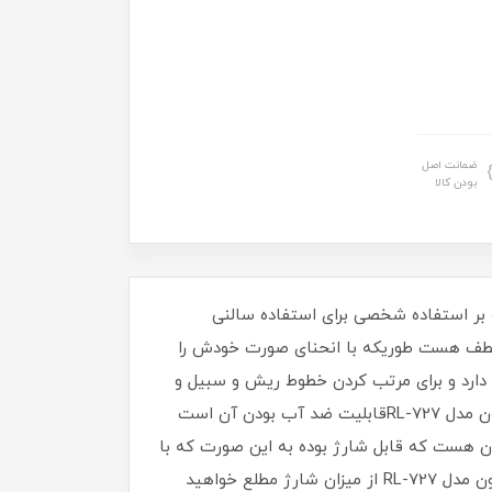
ضمانت اصل
بودن کالا
است لذا علاوه بر استفاده شخصی برای استفاده سالنی
منعطف هست طوریکه با انحنای صورت خودش را
 دارد و برای مرتب کردن خطوط ریش و سبیل و
اصلاح موها صورت کاربرد دارد و موها رو با مرزبندی مشخص کوتاه میکند.از ویژگی ها مثبت ریش تراش سه تیغ پرومارون مدل RL-727قابلیت ضد آب بودن آن است
 هست که قابل شارژ بوده به این صورت که با
۹۰ دقیقه شارژ تا ۴۰دقیقه قابل استفاده است و از طریق نمایشگر دیجیتال تعبیه شده روی ریش تراش سه تیغ پرومارون مدل RL-727 از میزان شارژ مطلع خواهید