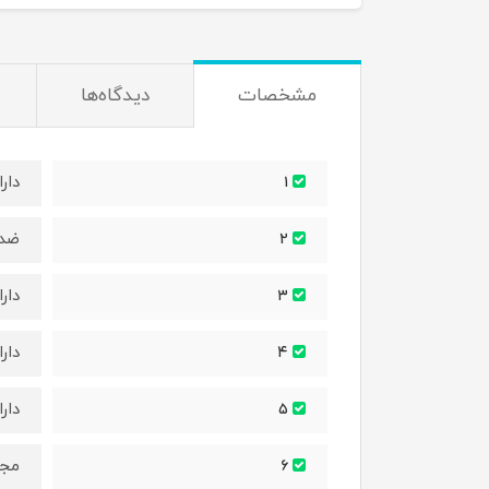
مشخصات
دیدگاه‌ها
دار
۱
ضد 
۲
دار
۳
دار
۴
دار
۵
مجه
۶