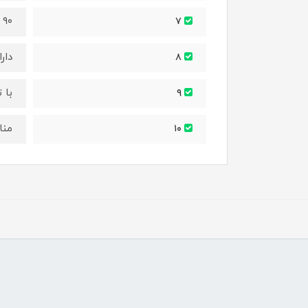
۹۰ دقیقه شارژ تا ۴۰ دقیقه قابل استفاده
۷
دار
۸
با ت
۹
منا
۱۰