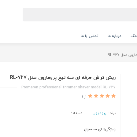
 مگ
درباره ما
تماس با ما
 مدل RL-727
ریش تراش حرفه ای سه تیغ پرومارون مدل RL-727
Promaron professional trimmer shaver model RL-727
از 1
برند :
پرومارون
دسته :
ویژگی‌های محصول