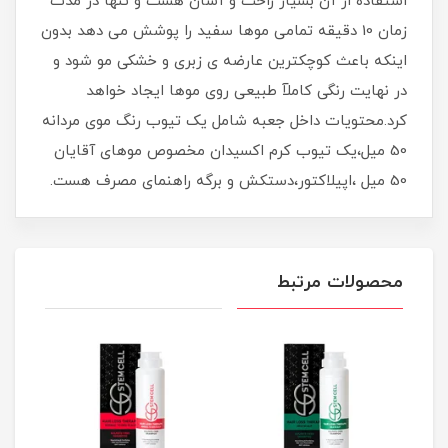
استفاده از آن بسیار راحت و آسان هست و تنها در مدت
زمان 10 دقیقه تمامی موها سفید را پوشش می دهد بدون
اینکه باعث کوچکترین عارضه ی زبری و خشکی مو شود و
در نهایت رنگی کاملآ طبیعی روی موها ایجاد خواهد
کرد.محتویات داخل جعبه شامل یک تیوب رنگ موی مردانه
50 میل،یک تیوب کرم اکسیدان مخصوص موهای آقایان
50 میل ،اپیلاکتور،دستکش و برگه راهنمای مصرف هست.
محصولات مرتبط