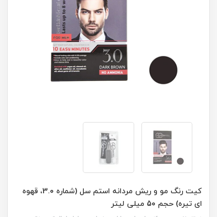
کیت رنگ مو و ریش مردانه استم سل (شماره 3.0، قهوه
ای تیره) حجم 50 میلی لیتر