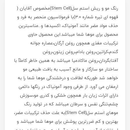
رنگ مو و ریش استم سل(Stem Cell)مخصوص آقایان (
قهوه ای تیره شماره 3.0)با فرمولاسیون منحصر به فرد و
حذف مواد مضر مانند آمونیاک، اکسیدها و...مناسبترین
محصول برای موها شما میباشد.این محصول حاوی
ترکیبات مغذی همچون روغن آرگان،عصاره جوانه
گندم،کراتین،روغن بادام،روغن زیتون،روغن
آفتابگردان،روغن ماکادمیا میباشد به همین خاطر کاملآ با
ساختار مو سازگار و مانع آسیب به بافت طبیعی مو
خواهد شد طوریکه لطافت و درخشندگی موها شما را به
ارمغان می آورد. از طرفی وجود آمونیاک در رنگها دائمی
دارای اثرات زیان بار همچون خشکی و کدری مو،سوزش
چشم،تنگی نفس و سرطان میباشد که در تولید رنگ
موهای استم سل(Stem Cell)به علت حذف ترکیبات مضر،
بهترین و کم ضررترین پوشش برای موها شما میباشد و