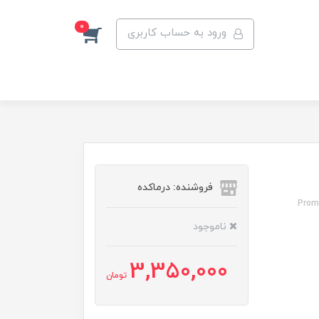
0
ورود به حساب کاربری
فروشنده: درماکده
(suitabl
ناموجود
3,350,000
تومان