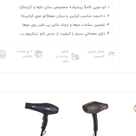
1: اتو مویی کاملآ پیشرفته مخصوص سالن دارها و آرایشگرا...
2: 100درصد مناسب کراتین و درمان موها(اتو موی کراتینه)
3: تضمین سلامت موها و ایجاد شاین بی نظیر روی موها
4: دارای صفحاتی بسیار با کیفیت از جنس نانو تیتانیوم ب...
امکان تحویل
امکان
۷ روز ضمانت
اکسپرس
پرداخت در
بازگشت
محل