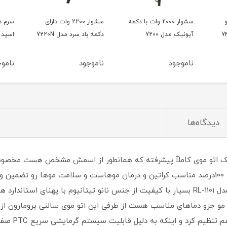
و
سشوار 2000 وات با دکمه
سشوار 2200 وات دارای
سرم د
آیونیک مدل 7200
دکمه باد سرد مدل 7220N
اسید 15میل بلفامد
ناموجود
ناموجود
ناموج
دیدگاه‌ها
 موی سالنی حرفه ای پرومارون مدل RL-1101 یک اتو موی کاملآ پیشرفته که همانطور از اسمش
واقع این اتو موی یک اتو موی کراتینه هست که 100درصد مناسب کراتین و درمان موهاست و سلامت
ان مو جزو دماهای مناسب هست از طرفی این اتو موی سالنی پرومارون از 
روی دماهای پا