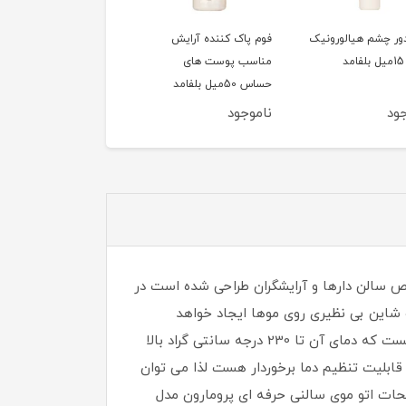
ور چشم هیالورونیک
فوم پاک کننده آرایش
سشوار 1200وات تاشو
مناسب پوست های
کوئین مدل HD320
حساس 50میل بلفامد
ود
ناموجود
ناموجود
 مشخص هست مخصوص سالن دارها و آرایشگران طراحی شده است در
 موها رو تضمین و شاین بی نظیری روی موها ایجاد خواهد
کرد.صفحات اتو موی سالنی حرفه ای پرومارون مدل RL-1101 بسیار با کیفیت از جنس نانو تیتانیوم با پهنای استاندارد هست که دمای آن تا 230 درجه سانتی گراد بالا
قابلیت تنظیم دما برخوردار هست لذا می توان
یین تر از 230 درجه سانتی گراد هم تنظیم کرد و اینکه به دلیل قابلیت سیستم گرمایشی سریع PTC صفحات اتو موی سالنی حرفه ای پرومارون مدل