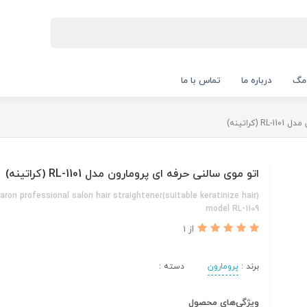
 مگ
درباره ما
تماس با ما
کراتینه)
اتو موی سالنی حرفه ای پرومارون مدل RL-1101 (کراتینه)
e keratinize hair)Promaron professional salon hair straightener
model RL-1109
از 1
برند :
پرومارون
دسته :
ویژگی‌های محصول