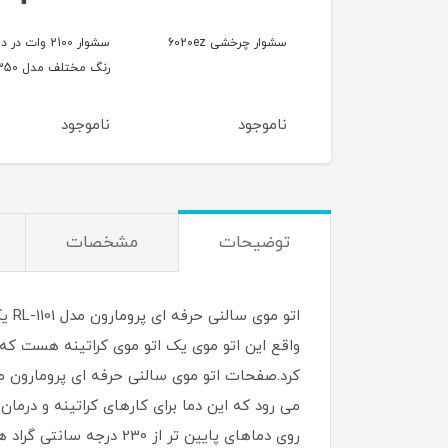
سشوار کلاهی 1000 وات
سشوار چرخشی 6020ez
سشوار 2100 وات در د
وص سالن مدل 7740
رنگ مختلف مدل 7350
وجود
ناموجود
ناموجود
توضیحات
مشخصات
اتو
می رود که این دما برای کارهای کراتینه و درم