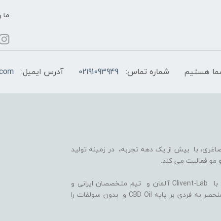
ما ر
شماره تماس:
02191093949
آدرس ایمیل:
.com
اغری، با بیش از یک دهه تجربه، در زمینه تولید
 مو فعالیت می کند.
ما با بهره گیری از سلول های بنیادی گیاهی، همکاری با Clivent-Lab آلمان و تیم متخصصان ایرانی و
آلمانی در واحد تحقیق و توسعه (R&D)، فرمولاسیون منحصر به فردی بر پایه CBD Oil و بدون سولفات را