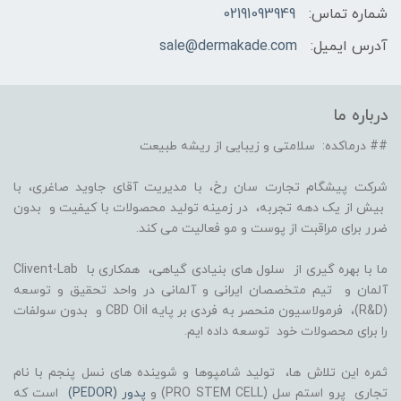
شماره تماس:
02191093949
آدرس ایمیل:
sale@dermakade.com
درباره ما
## درماکده: سلامتی و زیبایی از ریشه طبیعت
شرکت پیشگام تجارت سان رخ، با مدیریت آقای جاوید صاغری، با
بیش از یک دهه تجربه، در زمینه تولید محصولات با کیفیت و بدون
ضرر برای مراقبت از پوست و مو فعالیت می کند.
ما با بهره گیری از سلول های بنیادی گیاهی، همکاری با Clivent-Lab
آلمان و تیم متخصصان ایرانی و آلمانی در واحد تحقیق و توسعه
(R&D)، فرمولاسیون منحصر به فردی بر پایه CBD Oil و بدون سولفات
را برای محصولات خود توسعه داده ایم.
ثمره این تلاش ها، تولید شامپوها و شوینده های نسل پنجم با نام
تجاری پرو استم سل (PRO STEM CELL) و
پدور (PEDOR)
است که