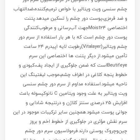
چشم سنسى ویت ویتالیر با خواص ترمیم‌کننده،ضدالتهاب
و ضد قرمزی،پوست دور چشم را تسکین میدهد.پتنت
اختصاصی Moist24جهت آب‌رسانی و مرطوب‌کنندگی
پوست دور چشم است که با هر بار استفاده از سرم دور
چشم ویتالیر(Vitalayer)رطوبت لایه اپیدرم ۲۴ ساعت
تأمین میشود.از دیگر پتنت ها اختصاصی این سرم
Beutifeyeاست که ضمن جلوگیری از ایجاد پف،کبودی و
خطوط پنجه کلاغی در اطراف چشم،موجب لیفتینگ این
ناحیه میشود.استفاده مداوم از سرم دور چشم سنسى
ویت ویتالیر به علت وجود ویتامین C نانوکپسوله باعث
افزایش 25 درصدی سنتز کلاژن و درنتیجه شادابی و
جوانی پوست میشود.همچنین سایر ترکیبات موجود در این
سرم نقش مؤثری در جلوگیری از خطوط اخم و بروز
چین‌وچروک پوستی دارند.فرمولاسیون سرم دور چشم