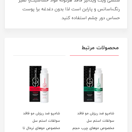
سنسى ویت ویتالیر فاقد هرگونه مواد حساسیت‌زا نظیر
رنگ،اسانس و پارابن است لذا بدون دغدغه برا پوست
حساس دور چشم استفاده کنید.
محصولات مرتبط
شامپو ضد ریزش مو فاقد
شامپو ضد ریزش مو فاقد
شامپ
سولفات استم سل
سولفات استم سل
سل 
مخصوص موهای چرب حجم
مخصوص موهای نرمال تا
و آسی