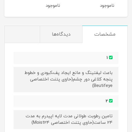
250ML
خشک حجم 250ML
ناموجود
ناموجود
نام
مشخصات
دیدگاه‌ها
1
باعث لیفتینگ و مانع ایجاد پف،کبودی و خطوط
پنجه کلاغی دور چشم(حاوی پتنت اختصاصی
Beutifeye)
2
تامین رطوبت طولانی مدت لایه اپیدرم به مدت
24 ساعت(حاوی پتنت اختصاصی Moist24)