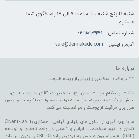
شنبه تا پنج شنبه ، از ساعت 9 الی 17 پاسخگوی شما
هستیم
شماره تماس:
02191093949
آدرس ایمیل:
sale@dermakade.com
درباره ما
## درماکده: سلامتی و زیبایی از ریشه طبیعت
شرکت پیشگام تجارت سان رخ، با مدیریت آقای جاوید صاغری، با
بیش از یک دهه تجربه، در زمینه تولید محصولات با کیفیت و بدون
ضرر برای مراقبت از پوست و مو فعالیت می کند.
ما با بهره گیری از سلول های بنیادی گیاهی، همکاری با Clivent-Lab
آلمان و تیم متخصصان ایرانی و آلمانی در واحد تحقیق و توسعه
(R&D)، فرمولاسیون منحصر به فردی بر پایه CBD Oil و بدون سولفات