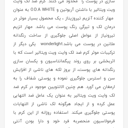
سازی در پوست را محدود می کنند. کرم ضد لک وایت
ویت ویتالیر با داشتن آربوتین و O.D.A WHITE به عنوان
مهار کننده آنزیم تیروزیناز ، یک محصول بسیار موثر در
درمان لک و تیرگی رنگ پوست می باشد. مهار انزیم
تیرونیاز از عوامل اصلی جلوگیری از ساخت رنگدانه
ملانین در پوست می باشد.wonderlight یکی دیگر از
ترکیبات موثر کرم ضد لک وایت ویت ویتالیر است که با
اثربخشی بر روی روند پیگمانتاسیون و یکسان سازی
رنگدانه های پوست، از بروز لکه های ناشی از افزایش
سن و استرس جلوگیری نموده و پوستی شفاف را به
ارمغان می آورد. هم چنین الانتویین موجود در کرم ضد
لک وایت ویت ویتالیر به عنوان یک عامل ضد التهابی
عمل کرده و از ایجاد هرگونه لک ناشی از التهابات
پوستی جلوگیری میکند. استفاده روزانه از این کرم با
فرمولاسیون منحصربه فرد خود و دارا بودن آنتی