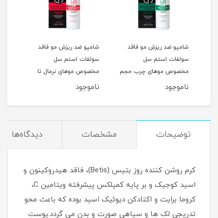
شامپو ضد ریزش مو فاقد
شامپو ضد ریزش مو فاقد
شامپ
سولفات استم سل
سولفات استم سل
سل 
مخصوص موهای چرب حجم
مخصوص موهای نرمال تا
و آسی
250ML
خشک حجم 250ML
ناموجود
ناموجود
نام
توضیحات
مشخصات
دیدگاه‌ها
کرم روشن کننده روز بتیس (Betis)، فاقد هیدروکینون و
اسید کوجیک و بر پایه کمپلکس پیشرفته ویتامین C،
کروما برایت و اکتادکن دیوئیک اسید بوده که باعث محو
تدریجی لک ها و سیاهی صورت و بدن می گردد.پوست