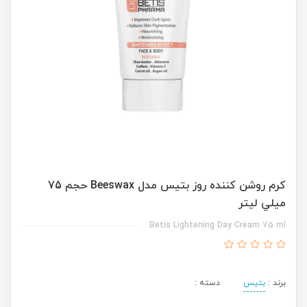
کرم روشن کننده روز بتيس مدل Beeswax حجم 75
ميلي ليتر
Betis Lightening Day Cream 75 ml
برند :
بتیس
دسته :