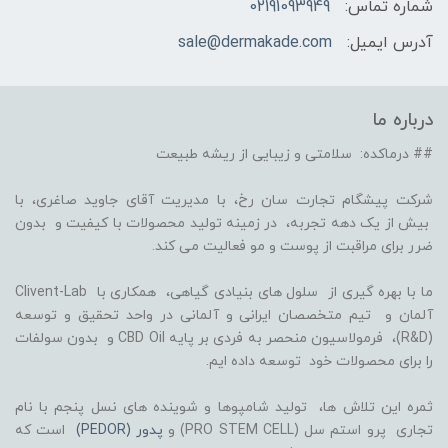
شماره تماس:
02191093949
آدرس ایمیل:
sale@dermakade.com
درباره ما
## درماکده: سلامتی و زیبایی از ریشه طبیعت
شرکت پیشگام تجارت سان رخ، با مدیریت آقای جاوید صاغری، با
بیش از یک دهه تجربه، در زمینه تولید محصولات با کیفیت و بدون
ضرر برای مراقبت از پوست و مو فعالیت می کند.
ما با بهره گیری از سلول های بنیادی گیاهی، همکاری با Clivent-Lab
آلمان و تیم متخصصان ایرانی و آلمانی در واحد تحقیق و توسعه
(R&D)، فرمولاسیون منحصر به فردی بر پایه CBD Oil و بدون سولفات
را برای محصولات خود توسعه داده ایم.
ثمره این تلاش ها، تولید شامپوها و شوینده های نسل پنجم با نام
تجاری پرو استم سل (PRO STEM CELL) و
پدور (PEDOR)
است که