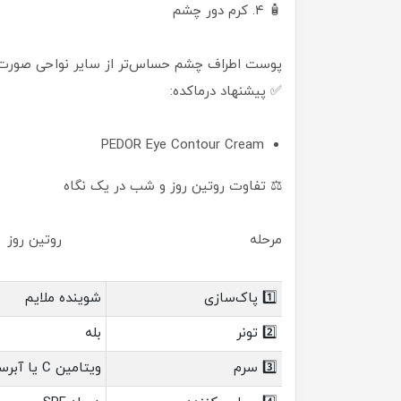
🧴 ۴. کرم دور چشم
پوست اطراف چشم حساس‌تر از سایر نواحی صورت است
✅ پیشنهاد درماکده:
PEDOR Eye Contour Cream
⚖️ تفاوت روتین روز و شب در یک نگاه
مرحله روتین ر
1️⃣ پاک‌سازی
شوینده ملایم
2️⃣ تونر
بله
3️⃣ سرم
ویتامین C یا آبرسان