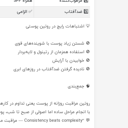
4️⃣ مرطوب‌کننده
همراه SPF
5️⃣ ضدآفتاب
✅ الزامی
💡 اشتباهات رایج در روتین پوستی
🚫 شستن زیاد پوست با شوینده‌های قوی
🚫 استفاده همزمان از رتینول و لایه‌بردار
🚫 خوابیدن با آرایش
🚫 نادیده گرفتن ضدآفتاب در روزهای ابری
🧠 جمع‌بندی
روتین مراقبت روزانه از پوست یعنی تداوم در کار
با انجام مراحل ساده اما اصولی از صبح تا شب، پوس
💬 “Consistency beats complexity — مراقبت منظم، رمز پوست زیباست.”