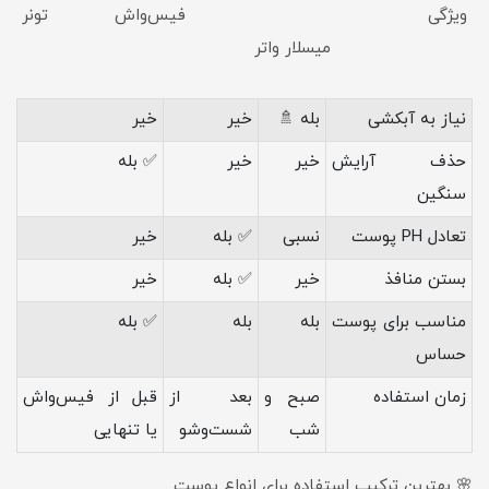
ویژگی فیس‌واش تونر
میسلار واتر
نیاز به آبکشی
بله 🚿
خیر
خیر
حذف آرایش
خیر
خیر
✅ بله
سنگین
تعادل PH پوست
نسبی
✅ بله
خیر
بستن منافذ
خیر
✅ بله
خیر
مناسب برای پوست
بله
بله
✅ بله
حساس
زمان استفاده
صبح و
بعد از
قبل از فیس‌واش
شب
شست‌وشو
یا تنهایی
🌸 بهترین ترکیب استفاده برای انواع پوست