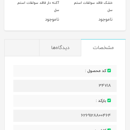
م
خشک فاقد سولفات استم
آکنه دار فاقد سولفات استم
صورت
سل
سل
شکلا
ناموجود
ناموجود
نام
مشخصات
دیدگاه‌ها
کد محصول :
34718
بارکد :
6269128800464