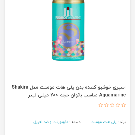
اسپری خوشبو کننده بدن پلی هات مومنت مدل Shakira
Aquamarine مناسب بانوان حجم 200 میلی لیتر
برند :
پلی هات مومنت
دسته :
دئودورانت و ضد تعریق