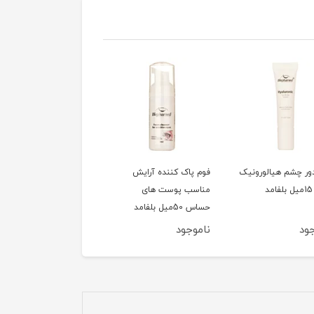
ور چشم هیالورونیک
فوم پاک کننده آرایش
سشوار 1200وات تاشو
مناسب پوست های
کوئین مدل HD320
حساس 50میل بلفامد
ود
ناموجود
ناموجود