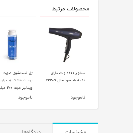
محصولات مرتبط
سشوار 2100 وات در دو
سشوار 2200 وات دارای
ژل شستشوی صورت
مختلف مدل 7350
دکمه باد سرد مدل 7220N
پوست خشک هیدراوی
ویتالیر حجم 200 
لیتر
وجود
ناموجود
ناموجود
مشخصات
دیدگاه‌ها