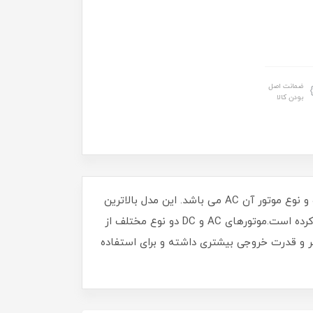
ضمانت اصل
بودن کالا
سشوار حرفه ای 2500 وات مدل 7865:یک سشوار فوق حرفه ای و پر قدرتِ 2500 وات است که ساخت کشور ایتالیا بوده و نوع موتور آن AC می باشد. این مدل بالاترین
میزان تولید حرارت، در کلیه مدل های پرومکس را داشته و کاربرد آن را برای استفاده های حرفه ای و آرایشگاهی مناسب کرده است.موتورهای AC و DC دو نوع مختلف از
سشوار هستند که تفاوت عمده آن ها در قدرت و فشار باد خروجی و طول عمر دستگاه است. موتورهای AC عمر و قدرت خروجی بیشتری داشته و برای استفاده