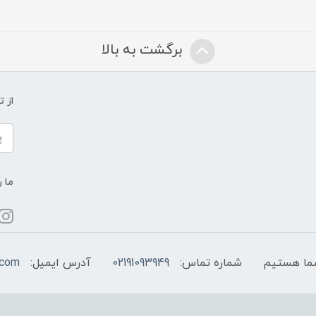
برگشت به بالا
از 
ما ر
شماره تماس:
02191093949
آدرس ایمیل:
.com