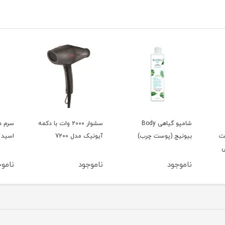
شامپو گیاهی Body
سشوار 2000 وات با دکمه
سرم د
ت
بیونیج (پوست چرب)
آیونیک مدل 7200
اسید 15میل بلفامد
میلی
ناموجود
ناموجود
ناموج