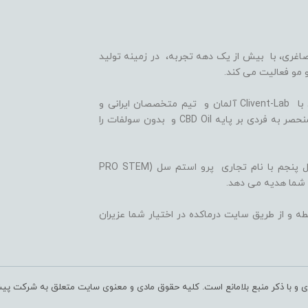
اغری، با بیش از یک دهه تجربه، در زمینه تولید
 مو فعالیت می کند.
ما با بهره گیری از سلول های بنیادی گیاهی، همکاری با Clivent-Lab آلمان و تیم متخصصان ایرانی و
آلمانی در واحد تحقیق و توسعه (R&D)، فرمولاسیون منحصر به فردی بر پایه CBD Oil و بدون سولفات را
ثمره این تلاش ها، تولید شامپوها و شوینده های نسل پنجم با نام تجاری پرو استم سل (PRO STEM
 شما هدیه می دهد.
ه و از طریق سایت درماکده در اختیار شما عزیران
ری و با ذکر منبع بلامانع است. کلیه حقوق مادی و معنوی سایت متعلق به شرکت پی